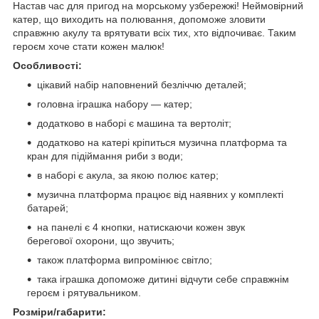
Настав час для пригод на морському узбережжі! Неймовірний
катер, що виходить на полювання, допоможе зловити
справжню акулу та врятувати всіх тих, хто відпочиває. Таким
героєм хоче стати кожен малюк!
Особливості:
цікавий набір наповнений безліччю деталей;
головна іграшка набору — катер;
додатково в наборі є машина та вертоліт;
додатково на катері кріпиться музична платформа та
кран для підіймання риби з води;
в наборі є акула, за якою полює катер;
музична платформа працює від наявних у комплекті
батарей;
на панелі є 4 кнопки, натискаючи кожен звук
берегової охорони, що звучить;
також платформа випромінює світло;
така іграшка допоможе дитині відчути себе справжнім
героєм і рятувальником.
Розміри/габарити: