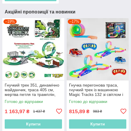
Акційні пропозиції та новинки
–19%
–17%
Гнучкий трек 351, динамічно
Гнучка перегонова траса,
майданчик, траса 405 см,
гнучкий трек із машинкою
мертва петля та трамплін,
Magic Tracks 132 зі світлом і
175 елементів
звуком, довжина траси 348
Готово до відправки
Готово до відправки
см
1 163,97
815,89
₴
₴
1 437 ₴
983 ₴
Купити
Купити