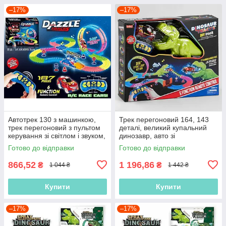
–17%
–17%
Автотрек 130 з машинкою,
Трек перегоновий 164, 143
трек перегоновий з пультом
деталі, великий купальний
керування зі світлом і звуком,
динозавр, авто зі
187 ел, довжина треку 425 см
світлодіодами, розвідний міст
Готово до відправки
Готово до відправки
866,52
1 196,86
₴
₴
1 044 ₴
1 442 ₴
Купити
Купити
–17%
–17%