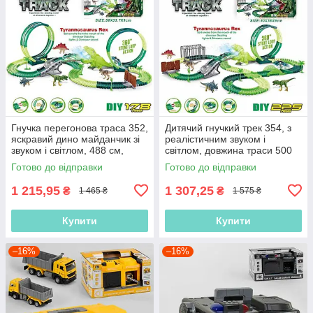
Гнучка перегонова траса 352,
Дитячий гнучкий трек 354, з
яскравий дино майданчик зі
реалістичним звуком і
звуком і світлом, 488 см,
світлом, довжина траси 500
трампліни та петля, 178
см, дино майданчик, петля
Готово до відправки
Готово до відправки
елементів
1 215,95
1 307,25
₴
₴
1 465 ₴
1 575 ₴
Купити
Купити
–16%
–16%