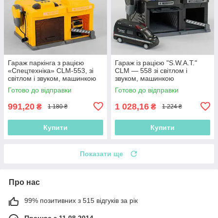
Гараж паркінга з рацією
Гараж із рацією "S.W.A.T."
«Спецтехніка» CLM-553, зі
CLM — 558 зі світлом і
світлом і звуком, машинкою
звуком, машинкою
Готово до відправки
Готово до відправки
991,20
1 028,16
₴
₴
1 180 ₴
1 224 ₴
Купити
Купити
Показати ще
Про нас
99% позитивних з 515 відгуків за рік
Працює з 11.08.2014