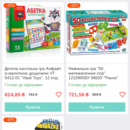
–20%
–16%
Дитяча настільна гра Алфавіт
Навчальна гра "50
із магнітною дощечкою VT
математичних ігор"
5412-01 "Vladi Toys", 12 ігор,
12109058У 5863У "Ранок"
93 магніти, 16 карт
Готово до відправки
Готово до відправки
624,80
721,56
₴
₴
781 ₴
859 ₴
Купити
Купити
–10%