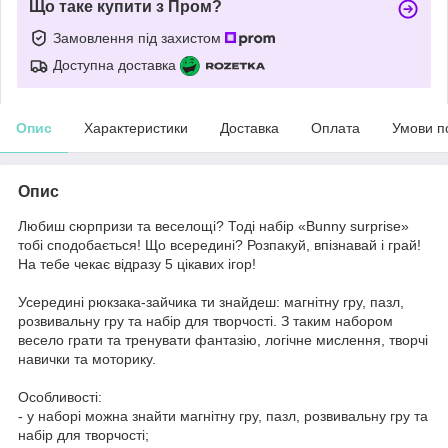
Що таке купити з Пром?
Замовлення під захистом
Доступна доставка
Опис
Характеристики
Доставка
Оплата
Умови п
Опис
Любиш сюрпризи та веселощі? Тоді набір «Bunny surprise»
тобі сподобається! Що всередині? Розпакуй, впізнавай і грай!
На тебе чекає відразу 5 цікавих ігор!
Усередині рюкзака-зайчика ти знайдеш: магнітну гру, пазл,
розвивальну гру та набір для творчості. З таким набором
весело грати та тренувати фантазію, логічне мислення, творчі
навички та моторику.
Особливості:
- у наборі можна знайти магнітну гру, пазл, розвивальну гру та
набір для творчості;