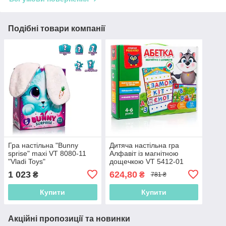
Подібні товари компанії
Гра настільна "Bunny
Дитяча настільна гра
sprise" maxi VT 8080-11
Алфавіт із магнітною
"Vladi Toys"
дощечкою VT 5412-01
"Vladi Toys", 12 ігор, 93
1 023
624,80
₴
₴
781 ₴
магніти, 16 карт
Купити
Купити
Акційні пропозиції та новинки