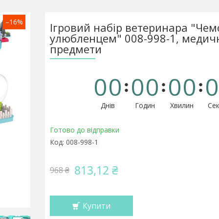
–16%
Ігровий набір ветеринара "Чем
улюбленцем" 008-998-1, медич
предмети
0
0
0
0
0
0
0
Днів
Годин
Хвилин
Сек
Готово до відправки
Код:
008-998-1
813,12 ₴
968 ₴
Купити