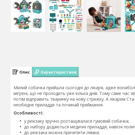
Опис
Характеристики
Милий собачка прийшла сьогодні до лікаря, адже вонаболі
мігрені, що не проходить уже кілька днів. Тому саме час 
потім відправить тваринку на нову стрижку. А лікарем Ста
необхідне приладдя та починай приймання.
Особливості:
у рюкзаку зручно розташувалася гумовий собачка;
до набору додаються медичні приладдя, навісні поли
до рюкзака можна причепити лямки;