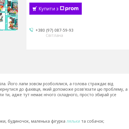
Купити з
+380 (97) 087-59-93
Світлана
ла. Його лапи зовсім розболілися, а голова страждає від
звернутися до фахівця, який допоможе розв'язати цю проблему, а
ти ти, адже тут немає нічого складного, просто збирай усе
чки, будиночок, маленька фігурка
ляльки
та собачок;