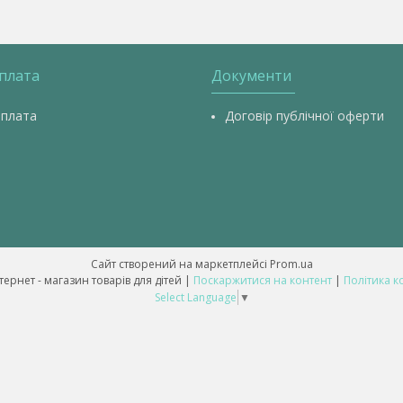
оплата
Документи
оплата
Договір публічної оферти
Сайт створений на маркетплейсі
Prom.ua
💥 ALL-BABY - інтернет - магазин товарів для дітей |
Поскаржитися на контент
|
Політика к
Select Language
▼