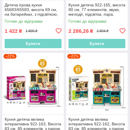
Дитяча ігрова кухня
Кухня дитяча 922-165, висота
65683/65583, висота 69 см,
80 см, 77 елементів, звуки,
на батарейках, з підсвіткою,
мелодії, підсвітка, пара,
звуком, мелодіями, парою та
автоматичне подавання води
Готово до відправки
Готово до відправки
водою
1 422
2 286,26
₴
₴
1 800 ₴
2 894 ₴
Купити
Купити
–21%
–21%
Кухня дитяча велика
Кухня дитяча велика
інтерактивна 922-163, Висота
інтерактивна 922-162, Висота
83 см, 85 елементів, з парою
83 см, 85 елементів, з парою