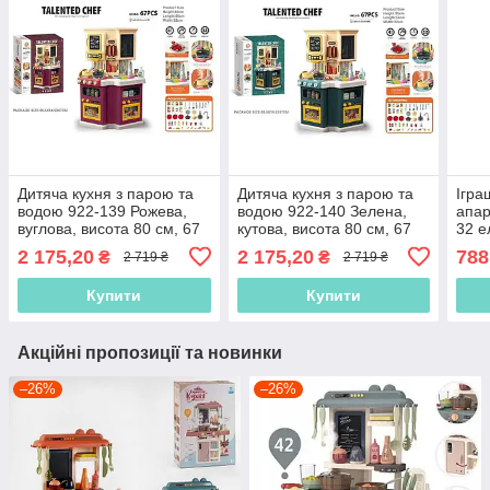
Дитяча кухня з парою та
Дитяча кухня з парою та
Ігра
водою 922-139 Рожева,
водою 922-140 Зелена,
апар
вуглова, висота 80 см, 67
кутова, висота 80 см, 67
32 е
елементів, підсвітка, звуки,
елементів, підсвітка, звуки,
звук,
2 175,20
2 175,20
788
₴
₴
2 719 ₴
2 719 ₴
посуд, продукти, на
продукти, на батарейках
про
батарейка
Купити
Купити
Акційні пропозиції та новинки
–26%
–26%