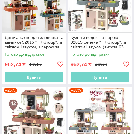
Дитяча кухня для хлопчика та
Кухня з водою та парою
дівчинки 92015 "TK Group", зі
92015 Зелена "TK Group", зі
світлом і звуком, з парою та
світлом і звуком (висота 63
водою (висота 63 см)
см)
Готово до відправки
Готово до відправки
962,74
962,74
₴
₴
1 301 ₴
1 301 ₴
Купити
Купити
–26%
–26%