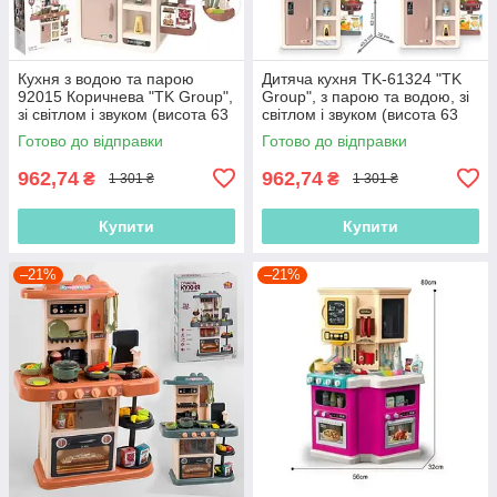
Кухня з водою та парою
Дитяча кухня TK-61324 "TK
92015 Коричнева "TK Group",
Group", з парою та водою, зі
зі світлом і звуком (висота 63
світлом і звуком (висота 63
см)
см), 42 елементи
Готово до відправки
Готово до відправки
962,74
962,74
₴
₴
1 301 ₴
1 301 ₴
Купити
Купити
–21%
–21%