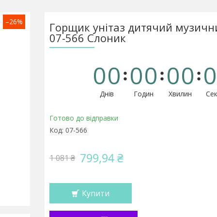
–26%
Горщик унітаз дитячий музични
07-566 Слоник
0
0
0
0
0
0
0
Днів
Годин
Хвилин
Сек
Готово до відправки
Код:
07-566
799,94 ₴
1 081 ₴
Купити