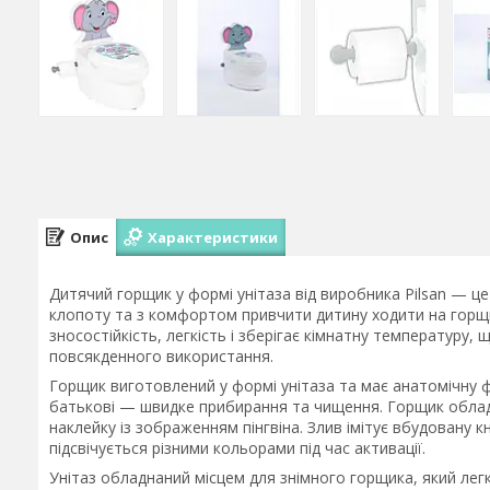
Опис
Характеристики
Дитячий горщик у формі унітаза від виробника Pilsan — ц
клопоту та з комфортом привчити дитину ходити на горщи
зносостійкість, легкість і зберігає кімнатну температуру,
повсякденного використання.
Горщик виготовлений у формі унітаза та має анатомічну ф
батькові — швидке прибирання та чищення. Горщик облад
наклейку із зображенням пінгвіна. Злив імітує вбудовану 
підсвічується різними кольорами під час активації.
Унітаз обладнаний місцем для знімного горщика, який лег