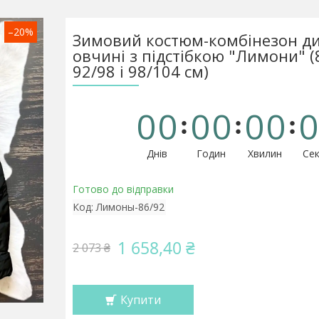
–20%
Зимовий костюм-комбінезон д
овчині з підстібкою "Лимони" (
92/98 і 98/104 см)
0
0
0
0
0
0
0
Днів
Годин
Хвилин
Сек
Готово до відправки
Код:
Лимоны-86/92
1 658,40 ₴
2 073 ₴
Купити