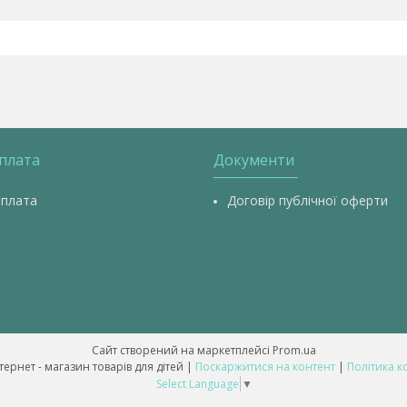
оплата
Документи
оплата
Договір публічної оферти
Сайт створений на маркетплейсі
Prom.ua
💥 ALL-BABY - інтернет - магазин товарів для дітей |
Поскаржитися на контент
|
Політика к
Select Language
▼