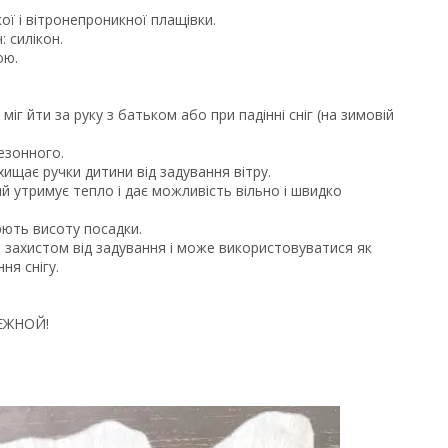
кої і вітронепроникної плащівки.
 силікон.
ою.
іг йти за руку з батьком або при падінні сніг (на зимовій
сезонного.
хищає ручки дитини від задування вітру.
ий утримує тепло і дає можливість вільно і швидко
юють висоту посадки.
 захистом від задування і може використовуватися як
ня снігу.
ТЕЖНОЙ!