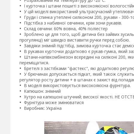
Розрахований на температуру до -20°C.
І курточка і штани пошиті з високоякісної вологостій
У цій моделі використаний ультрасучасний утеплювач:
Груди і спинка утеплені силіконом 200, рукави - 300-т
Підстібка з набивної овчинки, крім зони рукавів.
Склад овчини: 60% вовна, 40% поліестер
Зроблено це для того, щоб дитина без зайвих зусиль м
прогулянці) міг швидко виставити ручки перед собою.
Завдяки знімній підстібці, зимова курточка стає демі
В рукавах курточки додатково є рукав-гумка, який за
Штани-напівкомбінезон всередині на силіконі 200, як
переміщатися.
Бретелі з застібками "фастекс", які додатково регул
У брючинах допускається підкат, який також служить
регулятор росту дитини + в штанах є захист від попадан
В моделі використовується високоякісна фурнітура.
Капюшон: знімний
Хутро на капюшоні штучний; високої якості. НЕ ОТС
Фурнітура може змінюватися
Виробник: Україна