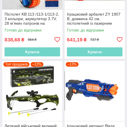
Пістолет KB 113 /113-1/113-2,
Іграшковий арбалет ZY 1907
3 кольори, акумулятор 3.7V,
В, довжина 42 см,
28 м'яких патронів на
пістолетний із лазерним
присоску, знімний лазер,
прицілом
Готово до відправки
Готово до відправки
838,68
641,19
₴
₴
964 ₴
737 ₴
Купити
Купити
Топ продажів
–13%
–13%
Дитячий військовий великий
Іграшковий автомат Blaze