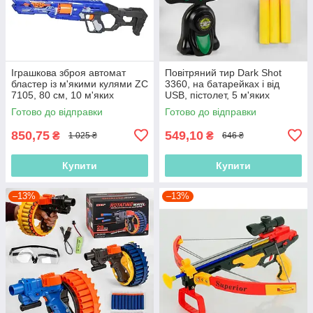
Іграшкова зброя автомат
Повітряний тир Dark Shot
бластер із м'якими кулями ZC
3360, на батарейках і від
7105, 80 см, 10 м'яких
USB, пістолет, 5 м'яких
патронів, 10 патронів на
патронів, люмінесцентні
Готово до відправки
Готово до відправки
присоску
тримачі
850,75
549,10
₴
₴
1 025 ₴
646 ₴
Купити
Купити
–13%
–13%