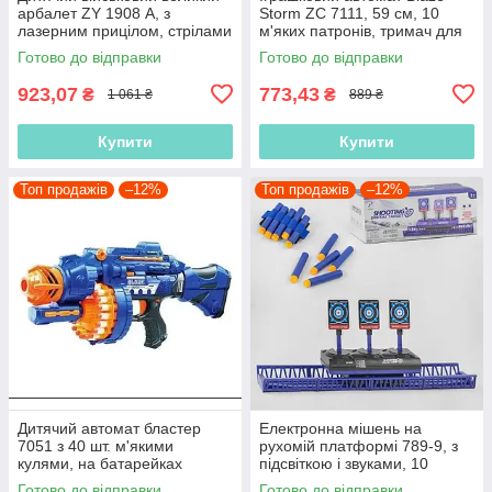
арбалет ZY 1908 А, з
Storm ZC 7111, 59 см, 10
лазерним прицілом, стрілами
м'яких патронів, тримач для
на присосках, довжина 60 см
патронів
Готово до відправки
Готово до відправки
923,07
773,43
₴
₴
1 061 ₴
889 ₴
Купити
Купити
Топ продажів
–12%
Топ продажів
–12%
Дитячий автомат бластер
Електронна мішень на
7051 з 40 шт. м'якими
рухомій платформі 789-9, з
кулями, на батарейках
підсвіткою і звуками, 10
патронів
Готово до відправки
Готово до відправки