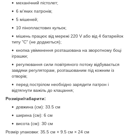
механічний пістолет;
6 м'яких патронів;
5 мішеней;
10 пінопластових кульок;
мішень працює від мережі 220 V або від 4 батарейок
типу "С" (не додаються);
кнопка увімкнення розташована на зворотному боці
іграшки;
регулювання сили повітряного потоку відбувається
завдяки регуляторам, розташованим під кожним із
отворів;
перед пострілом необхідно зарядити патрон і
відтягнути важіль до клацання;
Розміри/габарити:
довжина (см): 33.5 см
ширина (см): 6 см
висота (см): 30 см
Розмір упаковки: 35.5 см × 9.5 см × 24 см