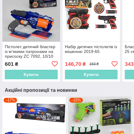
Пістолет дитячий бластер
Набір дитячих пістолетів із
Блас
із м'якими патронами на
мішенню 2019-65
25 с
присоску ZC 7092, 10/10
м'яких патронів
601
146,70
343
₴
₴
163 ₴
Купити
Купити
Акційні пропозиції та новинки
–17%
–15%