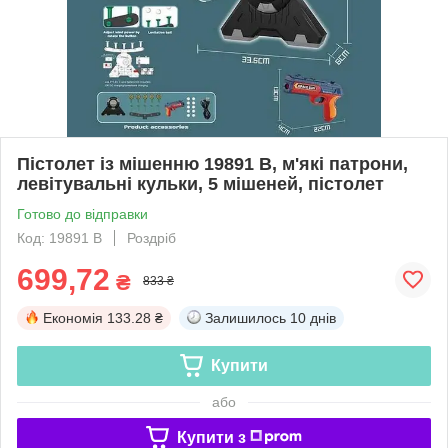
Пістолет із мішенню 19891 В, м'які патрони,
левітувальні кульки, 5 мішеней, пістолет
Готово до відправки
Код: 19891 В
Роздріб
699,72
₴
833 ₴
Економія
133.28 ₴
Залишилось
10 днів
Купити
або
Купити з