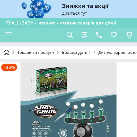
💥 ALL-BABY - інтернет - магазин товарів для дітей
Товари та послуги
Іграшки дитячі
Дитяча зброя, авт
–16%