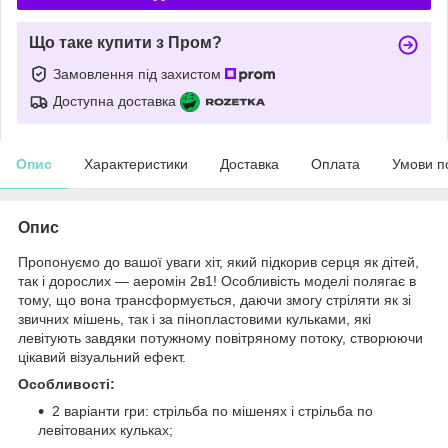
Що таке купити з Пром?
Замовлення під захистом
Доступна доставка
Опис
Характеристики
Доставка
Оплата
Умови п
Опис
Пропонуємо до вашої уваги хіт, який підкорив серця як дітей,
так і дорослих — аеромін 2в1! Особливість моделі полягає в
тому, що вона трансформується, даючи змогу стріляти як зі
звичних мішень, так і за пінопластовими кульками, які
левітують завдяки потужному повітряному потоку, створюючи
цікавий візуальний ефект.
Особливості:
2 варіанти гри: стрільба по мішенях і стрільба по
левітованих кульках;