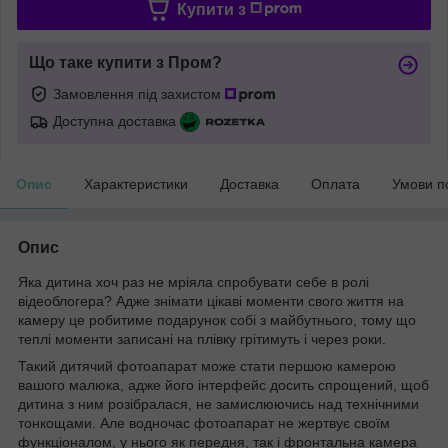
Купити з
Що таке купити з Пром?
Замовлення під захистом
Доступна доставка
Опис
Характеристики
Доставка
Оплата
Умови п
Опис
Яка дитина хоч раз не мріяла спробувати себе в ролі
відеоблогера? Адже знімати цікаві моменти свого життя на
камеру це робитиме подарунок собі з майбутнього, тому що
теплі моменти записані на плівку грітимуть і через роки.
Такий дитячий фотоапарат може стати першою камерою
вашого малюка, адже його інтерфейс досить спрощений, щоб
дитина з ним розібралася, не замислюючись над технічними
тонкощами. Але водночас фотоапарат не жертвує своїм
функціоналом, у нього як передня, так і фронтальна камера