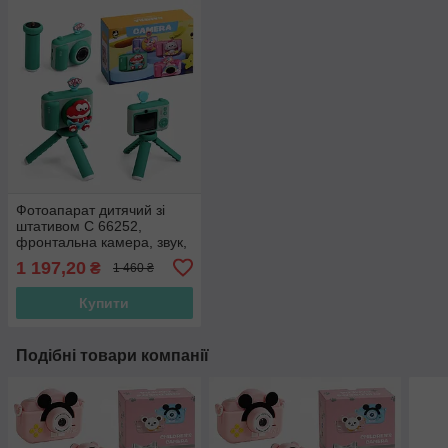
Фотоапарат дитячий зі
штативом C 66252,
фронтальна камера, звук,
фото, відео, 3 ігри
1 197,20
₴
1 460 ₴
Купити
Подібні товари компанії