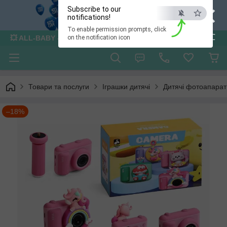
×
Subscribe to our
notifications!
To enable permission prompts, click
ESC
💥 ALL-BABY - інтернет - магазин товарів для дітей
on the notification icon
Товари та послуги
Іграшки дитячі
Дитячі фотоапарат
–18%