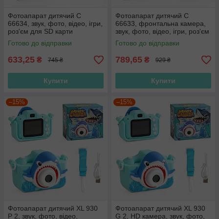
Фотоапарат дитячий C
Фотоапарат дитячий C
66634, звук, фото, відео, ігри,
66633, фронтальна камера,
роз'єм для SD карти
звук, фото, відео, ігри, роз'єм
для SD-карти
Готово до відправки
Готово до відправки
633,25
789,65
₴
₴
745 ₴
929 ₴
Купити
Купити
–15%
–15%
Фотоапарат дитячий XL 930
Фотоапарат дитячий XL 930
P 2, звук, фото, відео,
G 2, HD камера, звук, фото,