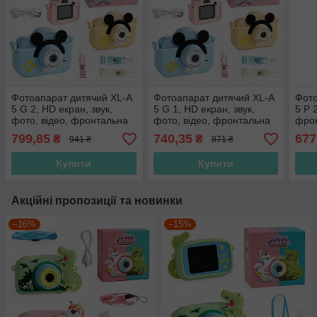
Фотоапарат дитячий XL-A
Фотоапарат дитячий XL-A
Фото
5 G 2, HD екран, звук,
5 G 1, HD екран, звук,
5 P 
фото, відео, фронтальна
фото, відео, фронтальна
фрон
камера, ігри, роз'єм для
камера, ігри, роз'єм для
роз'
799,85
740,35
677
₴
₴
941 ₴
871 ₴
SD
SD
Купити
Купити
Акційні пропозиції та новинки
–16%
–15%