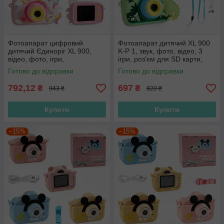
Фотоапарат цифровий
Фотоапарат дитячий XL 900
дитячий Єдиноріг XL 900,
K-P 1, звук, фото, відео, 3
відео, фото, ігри,
ігри, роз'єм для SD карти,
прослуховування музики,
ремінець
Готово до відправки
Готово до відправки
microSD
792,12
697
₴
₴
943 ₴
820 ₴
Купити
Купити
–15%
–15%