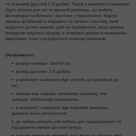
та яскравий дисплей 2.4 дюйма. Також у комплекті з камерою
йдуть штатив для неї та зручний ремінець, що робить
фотоапарат мобільним і зручним у перенесенні. Корпус
камери зроблений із яскравого та легкого пластику, який
водночас досить міцний, щоб не турбуватися, якщо дитина
випадково впустить іграшку, а яскравий дизайн із кумедними
звірятками точно сподобається кожному малюкові.
Особливості:
розміри камери: 10х5х9 см;
розмір дисплея: 2.4 дюйма;
у комплекті з камерою йде штатив, що кріпиться до
неї;
камера має яскраву силіконову кришечку, яка
захищає об'єктив від пошкоджень;
в комплекті з камерою йде яскравий ремінець,
довжина якого регулюється;
до набору входить usb-кабель для підзаряджання та
під'єднання камери до комп'ютера;
іграшка знімає як світлини, так і відео та записує звук;