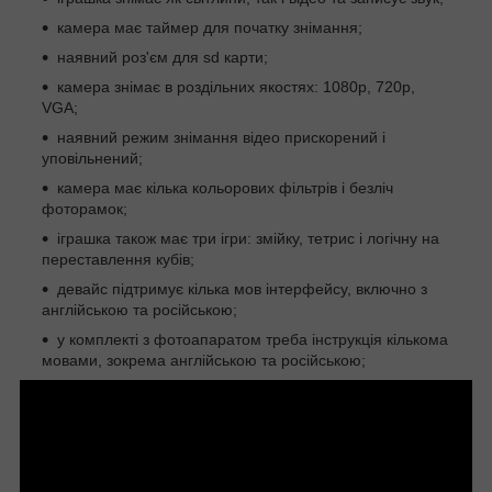
камера має таймер для початку знімання;
наявний роз'єм для sd карти;
камера знімає в роздільних якостях: 1080р, 720р,
VGA;
наявний режим знімання відео прискорений і
уповільнений;
камера має кілька кольорових фільтрів і безліч
фоторамок;
іграшка також має три ігри: змійку, тетрис і логічну на
переставлення кубів;
девайс підтримує кілька мов інтерфейсу, включно з
англійською та російською;
у комплекті з фотоапаратом треба інструкція кількома
мовами, зокрема англійською та російською;