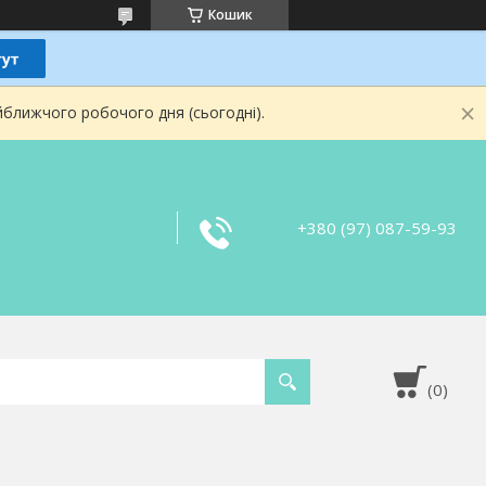
Кошик
йближчого робочого дня (сьогодні).
+380 (97) 087-59-93