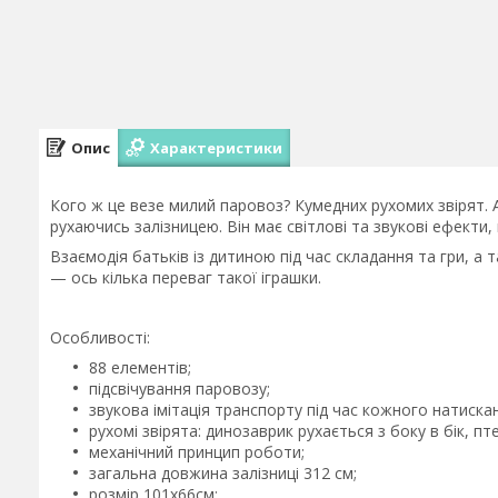
Опис
Характеристики
Кого ж це везе милий паровоз? Кумедних рухомих звірят.
рухаючись залізницею. Він має світлові та звукові ефекти
Взаємодія батьків із дитиною під час складання та гри, а 
— ось кілька переваг такої іграшки.
Особливості:
88 елементів;
підсвічування паровозу;
звукова імітація транспорту під час кожного натиска
рухомі звірята: динозаврик рухається з боку в бік, 
механічний принцип роботи;
загальна довжина залізниці 312 см;
розмір 101х66см;