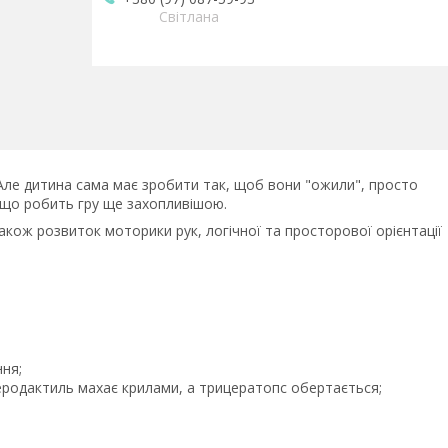
Світлана
 Але дитина сама має зробити так, щоб вони "ожили", просто
, що робить гру ще захопливішою.
також розвиток моторики рук, логічної та просторової орієнтації
ння;
птеродактиль махає крилами, а трицератопс обертається;