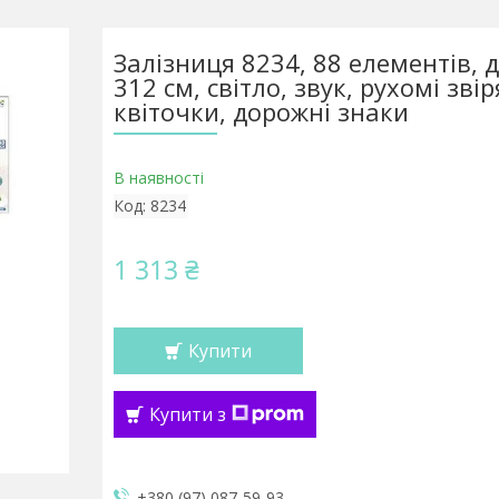
Залізниця 8234, 88 елементів,
312 см, світло, звук, рухомі звір
квіточки, дорожні знаки
В наявності
Код:
8234
1 313 ₴
Купити
Купити з
+380 (97) 087-59-93