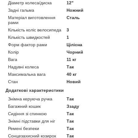
Діаметр колеса/диска
12"
Задні гальма
Ножний
Матеріал виготовлення
Сталь
рами
Кількість коліс велосипеда
3
Кількість швидкостей
1
Форм фактор рами
Цілісна
Колір
Чорний
Вага
11 кг
Надувні колеса
Так
Максимальна вага
40 кг
Стан
Новий
Додаткові характеристики
Знімна керуюча ручка
Так
Багажний кошик
Ззаду
Сидіння зі спинкою
Так
Знімні підставки для ніг
Так
Ремені безпеки
Так
Сонцезахисний козирок
Так