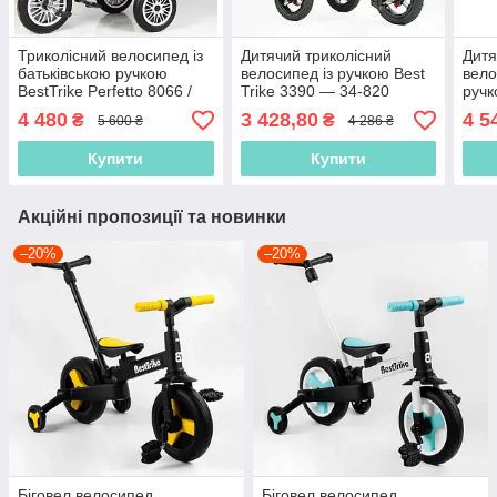
Триколісний велосипед із
Дитячий триколісний
Дитя
батьківською ручкою
велосипед із ручкою Best
вело
BestTrike Perfetto 8066 /
Trike 3390 — 34-820
ручк
608-70 Синій, надувні
Зелений, надувні колеса,
8066
4 480
3 428,80
4 5
₴
₴
5 600 ₴
4 286 ₴
колеса
фара з USB, пульт
коле
Купити
Купити
Акційні пропозиції та новинки
–20%
–20%
Біговел велосипед
Біговел велосипед