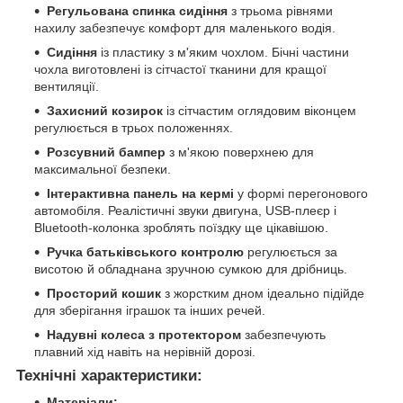
Регульована спинка сидіння
з трьома рівнями
нахилу забезпечує комфорт для маленького водія.
Сидіння
із пластику з м'яким чохлом. Бічні частини
чохла виготовлені із сітчастої тканини для кращої
вентиляції.
Захисний козирок
із сітчастим оглядовим віконцем
регулюється в трьох положеннях.
Розсувний бампер
з м'якою поверхнею для
максимальної безпеки.
Інтерактивна панель на кермі
у формі перегонового
автомобіля. Реалістичні звуки двигуна, USB-плеєр і
Bluetooth-колонка зроблять поїздку ще цікавішою.
Ручка батьківського контролю
регулюється за
висотою й обладнана зручною сумкою для дрібниць.
Просторий кошик
з жорстким дном ідеально підійде
для зберігання іграшок та інших речей.
Надувні колеса з протектором
забезпечують
плавний хід навіть на нерівній дорозі.
Технічні характеристики:
Матеріали: