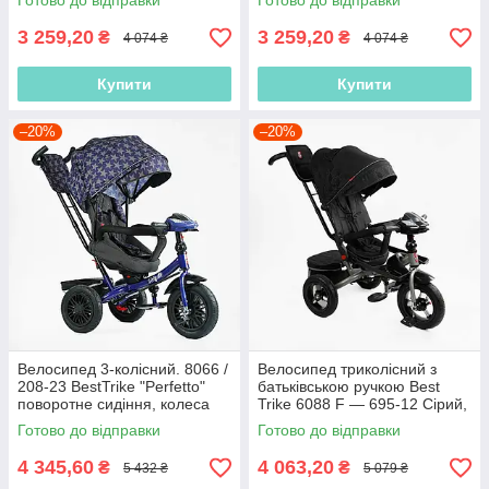
Готово до відправки
Готово до відправки
дюймів, Рожевий
дюймів
3 259,20
3 259,20
₴
₴
4 074 ₴
4 074 ₴
Купити
Купити
–20%
–20%
Велосипед 3-колісний. 8066 /
Велосипед триколісний з
208-23 BestTrike "Perfetto"
батьківською ручкою Best
поворотне сидіння, колеса
Trike 6088 F — 695-12 Сірий,
гумові надувні,
з поворотним сидінням,
Готово до відправки
Готово до відправки
надувні
4 345,60
4 063,20
₴
₴
5 432 ₴
5 079 ₴