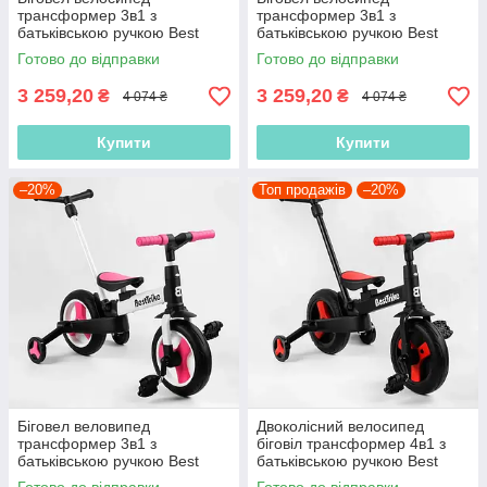
трансформер 3в1 з
трансформер 3в1 з
батьківською ручкою Best
батьківською ручкою Best
Trike 58195 колеса PU 10
Trike 56659 колеса PU 10
Готово до відправки
Готово до відправки
дюймів, Жовтий
дюймів, Блакитний
3 259,20
3 259,20
₴
₴
4 074 ₴
4 074 ₴
Купити
Купити
–20%
Топ продажів
–20%
Біговел веловипед
Двоколісний велосипед
трансформер 3в1 з
біговіл трансформер 4в1 з
батьківською ручкою Best
батьківською ручкою Best
Trike 55475 колеса PU 10
Trike 23031 Червоний, 10