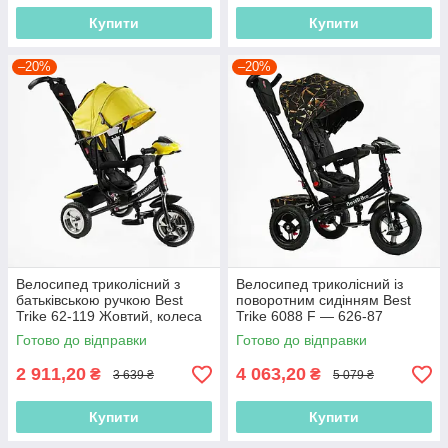
Купити
Купити
–20%
–20%
Велосипед триколісний з
Велосипед триколісний із
батьківською ручкою Best
поворотним сидінням Best
Trike 62-119 Жовтий, колеса
Trike 6088 F — 626-87
ПЕНА, фара, USB,
Чорний, надувні колеса
Готово до відправки
Готово до відправки
2 911,20
4 063,20
₴
₴
3 639 ₴
5 079 ₴
Купити
Купити