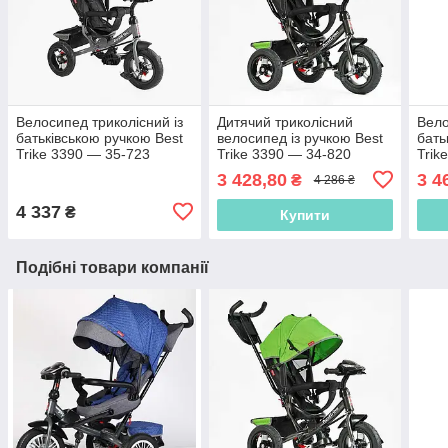
Велосипед триколісний із
Дитячий триколісний
Вело
батьківською ручкою Best
велосипед із ручкою Best
бать
Trike 3390 — 35-723
Trike 3390 — 34-820
Trik
Сірий, надувні колеса,
Зелений, надувні колеса,
Джин
3 428,80
3 4
₴
4 286 ₴
фара, USB, пульт
фара з USB, пульт
фара
4 337
₴
Купити
Подібні товари компанії