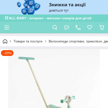
×
Subscribe to our
notifications!
To enable permission prompts, click
ESC
💥 ALL-BABY - інтернет - магазин товарів для дітей
on the notification icon
Товари та послуги
Велосипеди спортивні, триколісні, дв
–20%