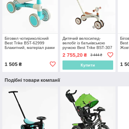
Біговел чотириколісний
Дитячий велосипед-
Біго
Best Trike BST-62999
велобіг із батьківською
Best
Блакитний, матеріал рами
ручкою Best Trike BST-307
Жовт
нейлон + сталь, 4 колеса
Біло-коричневий, рама
нейл
2 755,20
₴
3 444 ₴
EVA, велобіг
нейлон
EVA,
1 505
1 5
₴
Купити
Подібні товари компанії