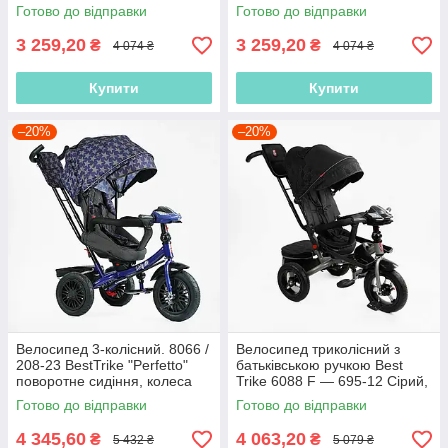
Trike 55475 колеса PU 10
Trike 23031 Червоний, 10
Готово до відправки
Готово до відправки
дюймів, Рожевий
дюймів
3 259,20
3 259,20
₴
₴
4 074 ₴
4 074 ₴
Купити
Купити
–20%
–20%
Велосипед 3-колісний. 8066 /
Велосипед триколісний з
208-23 BestTrike "Perfetto"
батьківською ручкою Best
поворотне сидіння, колеса
Trike 6088 F — 695-12 Сірий,
гумові надувні,
з поворотним сидінням,
Готово до відправки
Готово до відправки
надувні
4 345,60
4 063,20
₴
₴
5 432 ₴
5 079 ₴