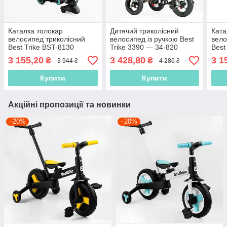
Каталка толокар
Дитячий триколісний
Ката
велосипед триколісний
велосипед із ручкою Best
вело
Best Trike BST-8130
Trike 3390 — 34-820
Best
Бірюзовий, з батьківською
Зелений, надувні колеса,
Жовт
3 155,20
3 428,80
3 1
₴
₴
3 944 ₴
4 286 ₴
ручкою
фара з USB, пульт
руч
Купити
Купити
Акційні пропозиції та новинки
–20%
–20%