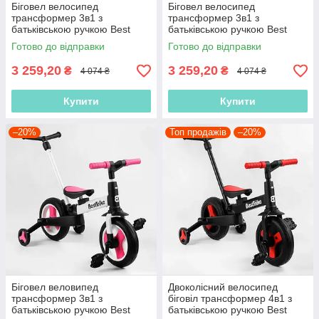
Біговел велосипед
Біговел велосипед
трансформер 3в1 з
трансформер 3в1 з
батьківською ручкою Best
батьківською ручкою Best
Trike 58195 колеса PU 10
Trike 56659 колеса PU 10
Готово до відправки
Готово до відправки
дюймів, Жовтий
дюймів, Блакитний
3 259,20
3 259,20
₴
₴
4 074 ₴
4 074 ₴
Купити
Купити
–20%
Топ продажів
–20%
Біговел веловипед
Двоколісний велосипед
трансформер 3в1 з
біговіл трансформер 4в1 з
батьківською ручкою Best
батьківською ручкою Best