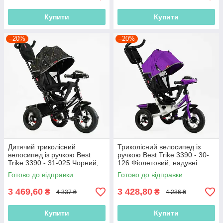
Купити
Купити
–20%
–20%
Дитячий триколісний
Триколісний велосипед із
велосипед із ручкою Best
ручкою Best Trike 3390 - 30-
Trike 3390 - 31-025 Чорний,
126 Фіолетовий, надувні
надувні колеса, фара з USB,
колеса, фара з USB, пульт
Готово до відправки
Готово до відправки
пульт
3 469,60
3 428,80
₴
₴
4 337 ₴
4 286 ₴
Купити
Купити