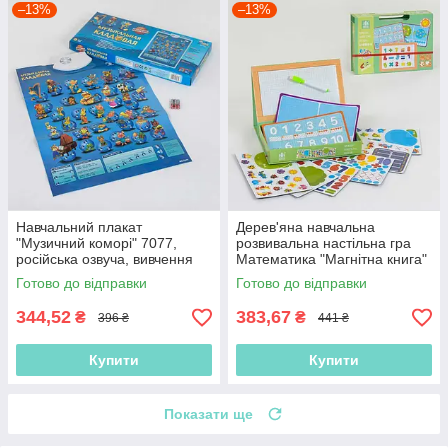
–13%
–13%
Навчальний плакат
Дерев'яна навчальна
"Музичний коморі" 7077,
розвивальна настільна гра
російська озвуча, вивчення
Математика "Магнітна книга"
музичних інструментів
C 39986 маркер на водній
Готово до відправки
Готово до відправки
основі
344,52
383,67
₴
₴
396 ₴
441 ₴
Купити
Купити
Показати ще