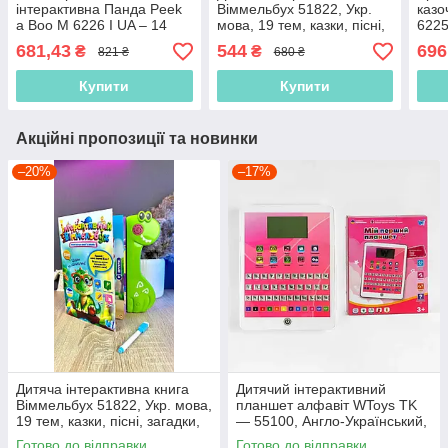
інтерактивна Панда Peek
Віммельбух 51822, Укр.
казо
a Boo M 6226 I UA – 14
мова, 19 тем, казки, пісні,
6225
фраз українською, грає в
загадки, сенсорні кнопки
ігра
681,43
544
696
₴
₴
821 ₴
680 ₴
хованки
ідеа
Купити
Купити
Акційні пропозиції та новинки
–20%
–17%
Дитяча інтерактивна книга
Дитячий інтерактивний
Віммельбух 51822, Укр. мова,
планшет алфавіт WToys TK
19 тем, казки, пісні, загадки,
— 55100, Англо-Український,
сенсорні кнопки
10 режимів, загадки, казки,
Готово до відправки
Готово до відправки