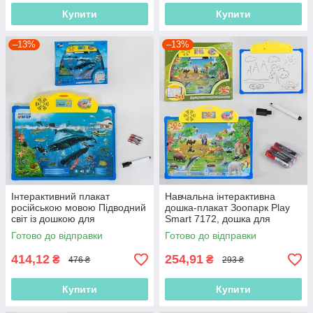
Купити
Купити
–13%
–13%
Інтерактивний плакат
Навчальна інтерактивна
російською мовою Підводний
дошка-плакат Зоопарк Play
світ із дошкою для
Smart 7172, дошка для
малювання та маркером
малювання, Російська озвуча
Готово до відправки
Готово до відправки
7281
414,12
254,91
₴
₴
476 ₴
293 ₴
Купити
Купити