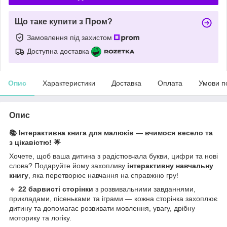
Що таке купити з Пром?
Замовлення під захистом
Доступна доставка
Опис
Характеристики
Доставка
Оплата
Умови п
Опис
📚 Інтерактивна книга для малюків — вчимося весело та
з цікавістю! 🌟
Хочете, щоб ваша дитина з радістювчала букви, цифри та нові
слова? Подаруйте йому захопливу
інтерактивну навчальну
книгу
, яка перетворює навчання на справжню гру!
🔸
22 барвисті сторінки
з розвивальними завданнями,
прикладами, пісеньками та іграми — кожна сторінка захоплює
дитину та допомагає розвивати мовлення, увагу, дрібну
моторику та логіку.