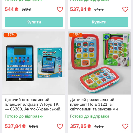
пісні
544
537,84
₴
₴
680 ₴
648 ₴
Купити
Купити
–17%
–15%
Дитячий інтерактивний
Дитячий розвивальний
планшет алфавіт WToys TK
планшет Hola 3121, зі
— 66360, Англо-Український,
світловими та звуковими
10 режимів, загадки, казки,
ефектами, англійська озвуча
Готово до відправки
Готово до відправки
пісні
537,84
357,85
₴
₴
648 ₴
421 ₴