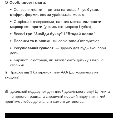
🧩
Особливості книги:
Сенсорні кнопки — дитина натискає й чує
букви,
цифри, форми, слова
ураїнською мовою;
Сторінки із завданнями, на яких можна
малювати
маркером і прати
(у комплекті маркер і губка);
Веселі
гри "Знайди букву" і "Вгадай слово"
;
Песенки та віршики
, які легко запам'ятовуються;
Регулювання гучності
— зручно для будь-якої пори
доби;
Барвисті ілюстрації, які захоплюють дитину з першої
сторінки.
🔋 Працює від 3 батарейок типу AAА (до комплекту не
входять).
🎁 Ідеальний подарунок для дітей дошкільного віку! Ця книга
— не просто іграшка, а справжній перший підручник, який
прив'яже любов до знань із самого дитинства.