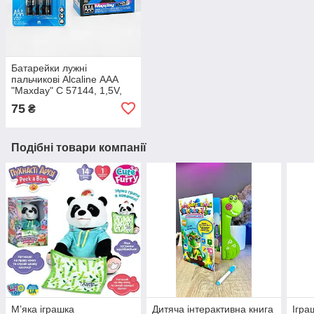
Батарейки лужні
пальчикові Alcaline ААА
"Maxday" C 57144, 1,5V,
Ціна за 4 шт.
75
₴
Подібні товари компанії
М’яка іграшка
Дитяча інтерактивна книга
Ігра