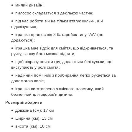
милий дизайн;
пилосос складається з декількох частин;
під час роботи він не тільки втягує кульки, а й
підсвічується;
іграшка працює від 3 батарейок типу "АА" (не
додаються);
іграшка має відсік для сміття, що відкривається, та
ручку, за яку його можна підняти;
щоб відразу почати гру, додаються білі кульки, що
виступають у ролі сміття;
надійний помічник з прибирання легко рухається за
допомогою коліс;
іграшка виготовлена з якісного пластику, який
безпечний для здоров'я дитини.
Розміри/габарити
довжина (см): 17 см
ширина (см): 13 см
висота (см): 10 см