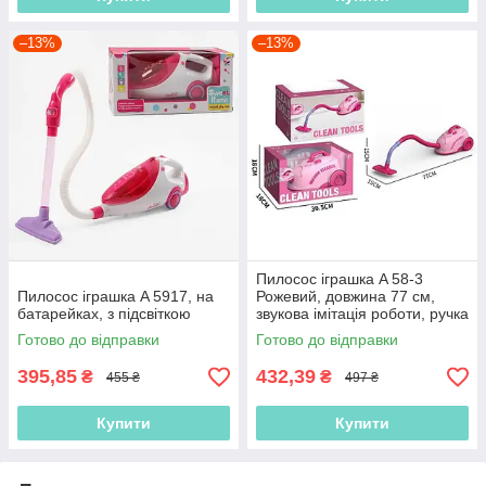
–13%
–13%
Пилосос іграшка A 58-3
Пилосос іграшка A 5917, на
Рожевий, довжина 77 см,
батарейках, з підсвіткою
звукова імітація роботи, ручка
для перенесення, на
Готово до відправки
Готово до відправки
батарейках
395,85
432,39
₴
₴
455 ₴
497 ₴
Купити
Купити