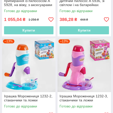
прибирання із пилососом A
Дитячий пилосос А 5936, зі
5928, на візку, з аксесуарами
світлом і на батарейках
Готово до відправки
Готово до відправки
1 055,04
386,28
₴
₴
1 256 ₴
444 ₴
Купити
Купити
–13%
–13%
Іграшка Морожениця 1232-2,
Іграшка Морожениця 1232-3,
стаканчики та ложки
стаканчики та ложки
Готово до відправки
Готово до відправки