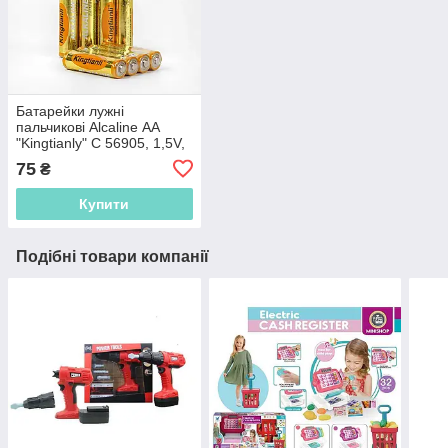
Батарейки лужні
пальчикові Alcaline АА
"Kingtianly" C 56905, 1,5V,
Ціна за 4 шт.
75
₴
Купити
Подібні товари компанії