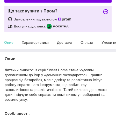
Що таке купити з Пром?
Замовлення під захистом
Доступна доставка
Опис
Характеристики
Доставка
Оплата
Умови п
Опис
Дитячий пилосос із серії Sweet Home стане чудовим
доповненням до ігор у «домашнє господарство». Іграшка
працює від батарейок, має підсвітку та реалістично імітує
роботу справжнього інструмента, що робить гру
захопливішою та реалістичнішою. Такий пилосос допоможе
дитині відчути себе справжнім помічником у прибиранні та
розвине уяву.
Особливості: