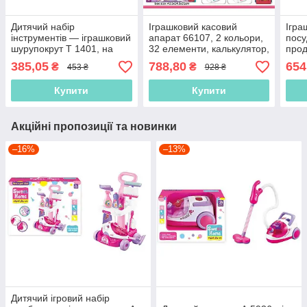
Дитячий набір
Іграшковий касовий
Ігра
інструментів — іграшковий
апарат 66107, 2 кольори,
посу
шурупокрут T 1401, на
32 елементи, калькулятор,
прод
батарейках, 3 насадки
звук, підсвітка, кошик з
елем
385,05
788,80
654
₴
₴
453 ₴
928 ₴
продуктами
Купити
Купити
Акційні пропозиції та новинки
–16%
–13%
Дитячий ігровий набір