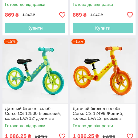
рама, колеса EVA (піна),
колеса EVA (піна), підставка
Готово до відправки
Готово до відправки
підставка для ніжок, велобіг
для ніжок, велобіг
869
869
₴
₴
1 047 ₴
1 047 ₴
Купити
Купити
–15%
–15%
Дитячий біговел велобіг
Дитячий біговел велобіг
Corso CS-12530 Бірюзовий,
Corso CS-12496 Жовтий,
колеса EVA 12' дюймів з
колеса EVA 12' дюймів з
нейлоновою рамою та
нейлоновою рамою та
Готово до відправки
Готово до відправки
вилкою
вилкою
1 086,25
1 086,25
₴
₴
1 273 ₴
1 273 ₴