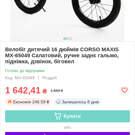
Велобіг дитячий 16 дюймів CORSO MAXIS
MX-65049 Салатовий, ручне заднє гальмо,
підніжка, дзвінок, біговел
Готово до відправки
Код: MX-65049
Роздріб
1 642,41
₴
1 889 ₴
Економія
246.59 ₴
Залишилось
8 днів
Купити
або