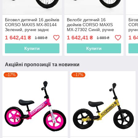
Біговел дитячий 16 дюймів
Велобіг дитячий 16
Біго
CORSO MAXIS MX-80144
дюймів CORSO MAXIS
COR
Зелений, ручне заднє
MX-27302 Синій, ручне
ручн
гальмо, підніжка, дзвінок,
заднє гальмо, підніжка,
підн
1 642,41
1 642,41
1 6
₴
₴
1 889 ₴
1 889 ₴
велобіг
дзвінок, біговел
Купити
Купити
Акційні пропозиції та новинки
–17%
–17%