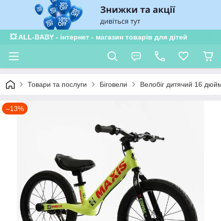
💥 ALL-BABY - інтернет - магазин товарів для дітей
Товари та послуги
Біговели
Велобіг дитячий 16 дюйм
–13%