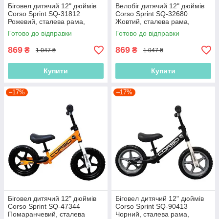
Біговел дитячий 12" дюймів
Велобіг дитячий 12" дюймів
Corso Sprint SQ-31812
Corso Sprint SQ-32680
Рожевий, сталева рама,
Жовтий, сталева рама,
колеса EVA (піна), підставка
колеса EVA (піна), підставка
Готово до відправки
Готово до відправки
для ніжок, Велобіг
для ніжок, Біговел
869
869
₴
₴
1 047 ₴
1 047 ₴
Купити
Купити
–17%
–17%
Біговел дитячий 12" дюймів
Біговел дитячий 12" дюймів
Corso Sprint SQ-47344
Corso Sprint SQ-90413
Помаранчевий, сталева
Чорний, сталева рама,