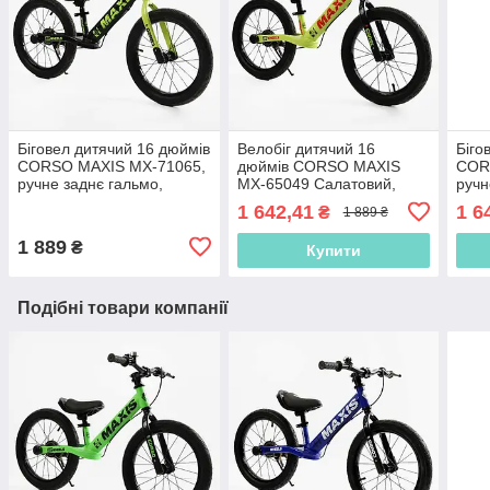
Біговел дитячий 16 дюймів
Велобіг дитячий 16
Біго
CORSO MAXIS MX-71065,
дюймів CORSO MAXIS
COR
ручне заднє гальмо,
MX-65049 Салатовий,
ручн
підніжка, дзвінок, велобіг
ручне заднє гальмо,
підн
1 642,41
1 6
₴
1 889 ₴
підніжка, дзвінок, біговел
1 889
₴
Купити
Подібні товари компанії