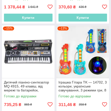
1 378,44
370,60
₴
₴
1 641 ₴
436 ₴
Купити
Купити
–15%
–13%
Дитячий піаніно-синтезатор
Іграшка Гітара TK — 14702, 3
MQ 4915, 49 клавіш, від
кольори, українське
мережі та батарейок,
озвучування, 3 режими гри, 8
мікрофон, роз'єм для
пісень, піаніно
Готово до відправки
Готово до відправки
навушників
735,25
311,46
₴
₴
865 ₴
358 ₴