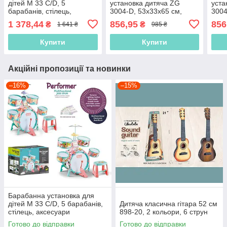
дітей M 33 C/D, 5
установка дитяча ZG
уста
барабанів, стілець,
3004-D, 53х33х65 см,
3004
аксесуари
барабанні палички,
бара
1 378,44
856,95
856
₴
₴
1 641 ₴
985 ₴
стільчик
стіл
Купити
Купити
Акційні пропозиції та новинки
–16%
–15%
Барабанна установка для
дітей M 33 C/D, 5 барабанів,
Дитяча класична гітара 52 см
стілець, аксесуари
898-20, 2 кольори, 6 струн
Готово до відправки
Готово до відправки