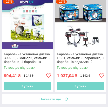
–13%
–13%
Барабанна установка дитяча
Барабанна установка дитяча
3902 E, 2 кольори, стільчик, 2
L 651, стільчик, 5 барабанів, 1
барабани, 1 барабан із
барабан із педаллю, 2
педаллю, 2 палички, 1
палички, 2 металеві диски
Готово до відправки
Готово до відправки
994,41
1 037,04
₴
₴
1 143 ₴
1 192 ₴
Купити
Купити
Показати ще