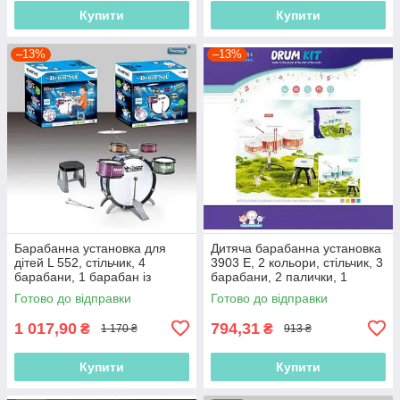
Купити
Купити
–13%
–13%
Барабанна установка для
Дитяча барабанна установка
дітей L 552, стільчик, 4
3903 E, 2 кольори, стільчик, 3
барабани, 1 барабан із
барабани, 2 палички, 1
педаллю, 2 палички, 1
металевий диск
Готово до відправки
Готово до відправки
металевий
1 017,90
794,31
₴
₴
1 170 ₴
913 ₴
Купити
Купити