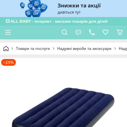
💥 ALL-BABY - інтернет - магазин товарів для дітей
Товари та послуги
Надувні вироби та аксесуари
Наду
–19%