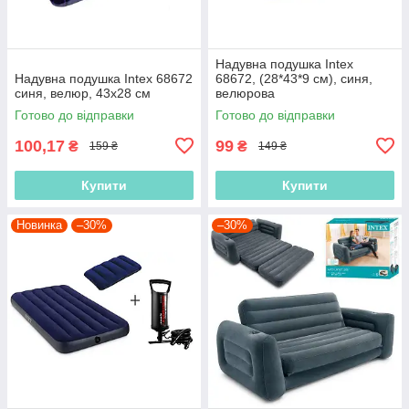
Надувна подушка Intex
Надувна подушка Intex 68672
68672, (28*43*9 см), синя,
синя, велюр, 43х28 см
велюрова
Готово до відправки
Готово до відправки
100,17
99
₴
₴
159 ₴
149 ₴
Купити
Купити
Новинка
–30%
–30%