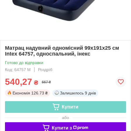
Матрац надувний одномісний 99х191х25 см
Intex 64757, односпальний, інекс
Готово до відправки
Код: 64757 М
Роздріб
540,27
₴
667 ₴
Економія
126.73 ₴
Залишилось
9 днів
Купити
або
Купити з