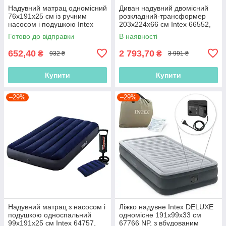
Надувний матрац одномісний
Диван надувний двомісний
76х191х25 см із ручним
розкладний-трансформер
насосом і подушкою Intex
203х224х66 см Intex 66552,
64756, односпальний,
велюровий, двоспальний
Готово до відправки
В наявності
велюровий
652,40
2 793,70
₴
₴
932 ₴
3 991 ₴
Купити
Купити
–29%
–29%
Надувний матрац з насосом і
Ліжко надувне Intex DELUXE
подушкою односпальний
одномісне 191х99х33 см
99х191х25 см Intex 64757,
67766 NP, з вбудованим