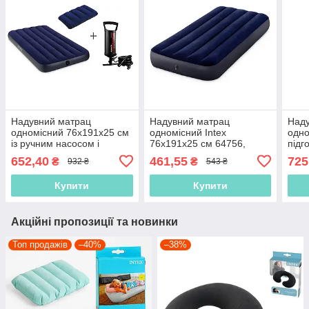
Надувний матрац
Надувний матрац
Над
одномісний 76х191х25 см
одномісний Intex
одно
із ручним насосом і
76х191х25 см 64756,
підг
подушкою Intex 64756,
односпальний, велюровий
чорн
652,40
461,55
725
₴
₴
932 ₴
543 ₴
односпальний, велюровий
наду
одн
Купити
Купити
Акційні пропозиції та новинки
Топ продажів
–40%
–38%