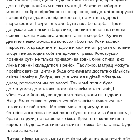
довго і буде надійним в експлуатації. Важливо вибирати
моделі з добре обробленою поверхнею, всі деталі конструкції
повинні бути ідеально відшліфовані, не мати задирок і
шорсткостей. Покриття може бути лак або фарба. Проте
допускається тільки ті барвники, що виготовлені на водній
основі, інакше можлива алергія та інші хвороби.
Купити
дитяче ліжко
можна на колесах і без них. Коли малюк
підросте, їх краще зняти, щоб він сам не міг рухати спальне
місце і не заподіяв собі випадкових травм. Конструкція
повинна бути не тільки приваблива зовні, бічні стінки, дно
ліжка повинні складатися з рейок. Так ліжко, матрац можуть
провітрюватися, дитина буде отримувати достатню кількість
світла і повітря. Добре, якщо
ліжка для дітей
обладнані
дном, регульованим по висоті. Так мамі легше буде
дотягнутися до малюка, поки він зовсім маленький, і
убезпечити його від випадання з ліжка, коли він підросте.
Якщо бічна стінка опускається або зовсім знімається, це
також великий плюс. Малюка можна присунути до
батьківського ліжка і мамі легше буде стежити за його сном, і
брати на руки, не встаючи з ліжка. Крім того, коли дитина
виросте і буде самостійно залазити в ліжко, бічна стінка буде
тільки заважати.
Дитячі ліжка
можуть мати спеціальний ящик для речей або