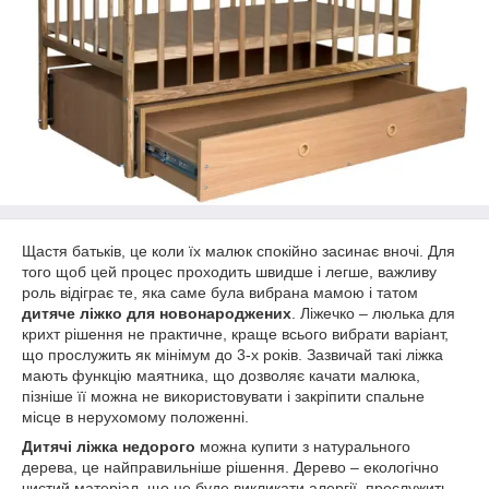
Щастя батьків, це коли їх малюк спокійно засинає вночі. Для
того щоб цей процес проходить швидше і легше, важливу
роль відіграє те, яка саме була вибрана мамою і татом
дитяче ліжко для новонароджених
. Ліжечко – люлька для
крихт рішення не практичне, краще всього вибрати варіант,
що прослужить як мінімум до 3-х років. Зазвичай такі ліжка
мають функцію маятника, що дозволяє качати малюка,
пізніше її можна не використовувати і закріпити спальне
місце в нерухомому положенні.
Дитячі ліжка недорого
можна купити з натурального
дерева, це найправильніше рішення. Дерево – екологічно
чистий матеріал, що не буде викликати алергії, прослужить