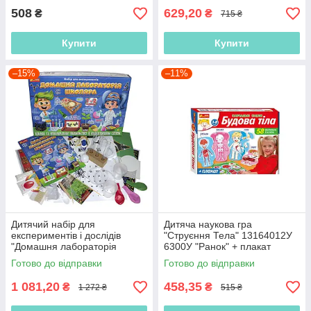
508
629,20
₴
₴
715 ₴
Купити
Купити
–15%
–11%
Дитячий набір для
Дитяча наукова гра
експериментів і дослідів
"Струєння Тела" 13164012У
"Домашня лабораторія
6300У "Ранок" + плакат
школяра" 1-2 клас.
Готово до відправки
Готово до відправки
12132068/9781У "РАНОК"
1 081,20
458,35
₴
₴
1 272 ₴
515 ₴