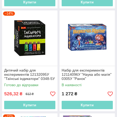
Купити
Купити
–14%
Дитячий набір для
Набір для експериментів
експериментів 12132095У
12114096У "Наука або магія"
"Таїнські індикатори" 0348-5У
0305У "Ранок"
"Ранок"
Готово до відправки
В наявності
526,32
1 272
₴
₴
612 ₴
Купити
Купити
–15%