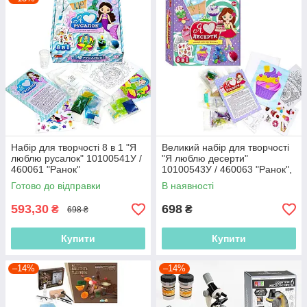
Набір для творчості 8 в 1 "Я
Великий набір для творчості
люблю русалок" 10100541У /
"Я люблю десерти"
460061 "Ранок"
10100543У / 460063 "Ранок",
8 виробів
Готово до відправки
В наявності
593,30
698
₴
₴
698 ₴
Купити
Купити
–14%
–14%