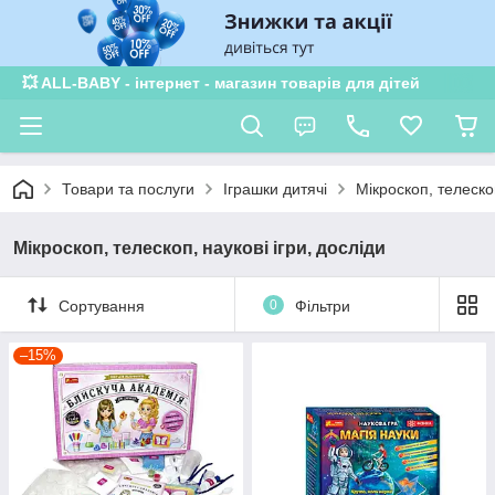
💥 ALL-BABY - інтернет - магазин товарів для дітей
Товари та послуги
Іграшки дитячі
Мікроскоп, телескоп
Мікроскоп, телескоп, наукові ігри, досліди
Сортування
0
Фільтри
–15%