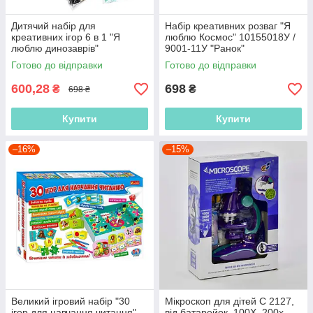
Дитячий набір для
Набір креативних розваг "Я
креативних ігор 6 в 1 "Я
люблю Космос" 10155018У /
люблю динозаврів"
9001-11У "Ранок"
10155017У / 9001-09У
Готово до відправки
Готово до відправки
"Ранок"
600,28
698
₴
₴
698 ₴
Купити
Купити
–16%
–15%
Великий ігровий набір "30
Мікроскоп для дітей С 2127,
ігор для навчання читання"
від батарейок, 100Х, 200х,