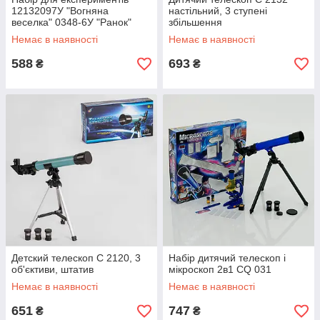
12132097У "Вогняна
настільний, 3 ступені
веселка" 0348-6У "Ранок"
збільшення
Немає в наявності
Немає в наявності
588
693
₴
₴
Детский телескоп C 2120, 3
Набір дитячий телескоп і
об'єктиви, штатив
мікроскоп 2в1 CQ 031
Немає в наявності
Немає в наявності
651
747
₴
₴