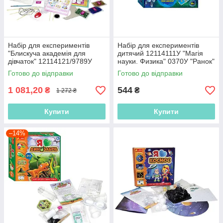
Набір для експериментів
Набір для експериментів
"Блискуча академія для
дитячий 12114111У "Магія
дівчаток" 12114121/9789У
науки. Физика" 0370У "Ранок"
"Ранок"
Готово до відправки
Готово до відправки
1 081,20
544
₴
₴
1 272 ₴
Купити
Купити
–14%