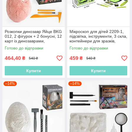
Розкопки динозавр Яйце BKG
Мікроскоп для дітей 2209-1,
012, 2 фігурок + 2 бонусні, 12
підсвітка, інструменти, 3 скла,
карт із динозаврами,
контейнери для зразків,
молоток, щітка, долото
викрутка
Готово до відправки
Готово до відправки
464,40
459
₴
₴
540 ₴
540 ₴
Купити
Купити
–14%
–14%