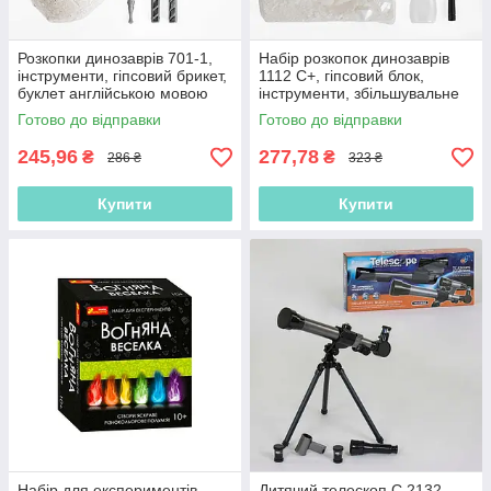
Розкопки динозаврів 701-1,
Набір розкопок динозаврів
інструменти, гіпсовий брикет,
1112 C+, гіпсовий блок,
буклет англійською мовою
інструменти, збільшувальне
скло, пляшечка для води
Готово до відправки
Готово до відправки
245,96
277,78
₴
₴
286 ₴
323 ₴
Купити
Купити
Набір для експериментів
Дитячий телескоп C 2132