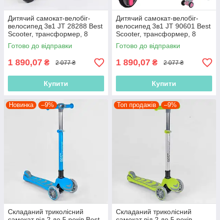
Дитячий самокат-велобіг-
Дитячий самокат-велобіг-
велосипед 3в1 JT 28288 Best
велосипед 3в1 JT 90601 Best
Scooter, трансформер, 8
Scooter, трансформер, 8
мелодій
мелодій
Готово до відправки
Готово до відправки
1 890,07
1 890,07
₴
₴
2 077 ₴
2 077 ₴
Купити
Купити
Новинка
–9%
Топ продажів
–9%
Складаний триколісний
Складаний триколісний
самокат від 2 до 5 років Best
самокат від 2 до 5 років