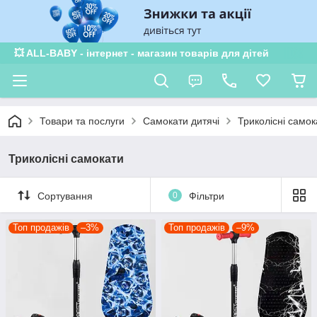
💥 ALL-BABY - інтернет - магазин товарів для дітей
Товари та послуги
Самокати дитячі
Триколісні самок
Триколісні самокати
Сортування
0
Фільтри
Топ продажів
–3%
Топ продажів
–9%