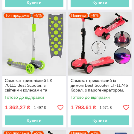
Купити
Купити
Топ продажів
–9%
Новинка
–9%
Самокат триколісний LK-
Самокат триколісний із
70111 Best Scooter, зі
димом Best Scooter LT-11746
світними колесами та
Корал, з парогенератором,
платформою, Салатовий
світлом і звуками машини
Готово до відправки
Готово до відправки
1 362,27
1 793,61
₴
₴
1 497 ₴
1 971 ₴
Купити
Купити
Топ продажів
–9%
Новинка
–3%