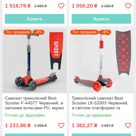
1 518,79
1 050,20
₴
₴
1 669 ₴
1 180 ₴
Купити
Купити
Топ продажів
–9%
Топ продажів
–9%
Самокат триколісний Best
Триколісний самокат Best
Scooter F-44077 Червоний, зі
Scooter LK-52003 Червоний,
світними колесами PU, кермо
зі світлом платформи та
67-77 см
коліс, висота керма 63-80 см
Готово до відправки
Готово до відправки
1 233,96
1 362,27
₴
₴
1 356 ₴
1 497 ₴