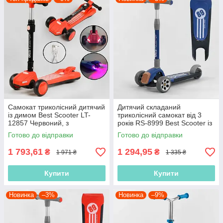
Самокат триколісний дитячий
Дитячий складаний
із димом Best Scooter LT-
триколісний самокат від 3
12857 Червоний, з
років RS-8999 Best Scooter із
парогенератором, світлом і
широкими колесами, кермо
Готово до відправки
Готово до відправки
звуками машини
до 77 см
1 793,61
1 294,95
₴
₴
1 971 ₴
1 335 ₴
Купити
Купити
Новинка
–3%
Новинка
–9%