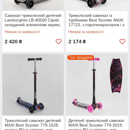
Самокат триколісний дитячий
Триколісний самокат із
Lamborghini LB-40500 Сірий,
турбінами Best Scooter MAXI
складаний алюмінієве кермо,
17723, з парогенератором і з
колеса PU зі світлом
димом, музикою, складаним
Немає в наявності
Немає в наявності
кермом
2 420
2 174
₴
₴
Топ продажів
Триколісний самокат дитячий
Дитячий триколісний самокат
MAXI Best Scooter 779-1528,
MAXI Best Scooter 779-2019,
колеса PU зі світлом, для
колеса PU зі світлом, для