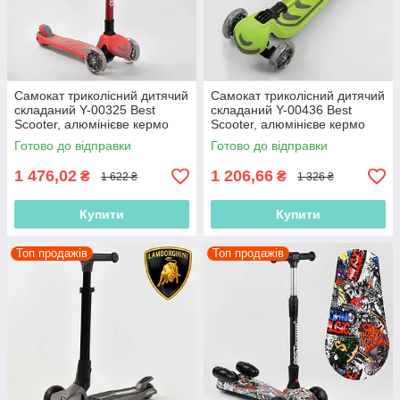
Самокат триколісний дитячий
Самокат триколісний дитячий
складаний Y-00325 Best
складаний Y-00436 Best
Scooter, алюмінієве кермо
Scooter, алюмінієве кермо
заввишки від 69 до 79 см,
заввишки від 69 до 79 см
Готово до відправки
Готово до відправки
Червоний
Салатовий
1 476,02
1 206,66
₴
₴
1 622 ₴
1 326 ₴
Купити
Купити
Топ продажів
Топ продажів