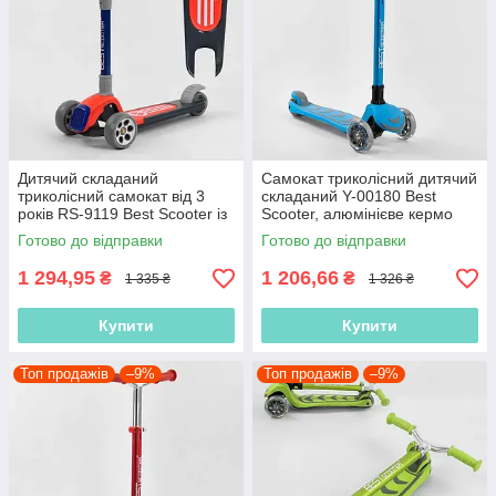
Дитячий складаний
Самокат триколісний дитячий
триколісний самокат від 3
складаний Y-00180 Best
років RS-9119 Best Scooter із
Scooter, алюмінієве кермо
широкими колесами, кермо
заввишки від 69 до 79 см,
Готово до відправки
Готово до відправки
до 77 см
Блакитний
1 294,95
1 206,66
₴
₴
1 335 ₴
1 326 ₴
Купити
Купити
Топ продажів
–9%
Топ продажів
–9%