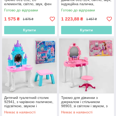
елементів, світло, звук, фен
індукційна паличка,
на батарейках, стільчик,
аксесуари
Готово до відправки
Готово до відправки
аксесуари
1 575
1 223,88
₴
₴
1 875 ₴
1 457 ₴
Купити
Купити
Дитячий туалетний столик
Трюмо для дівчинки з
92941, з чарівною паличкою,
дзеркалом і стільчиком
підсвіткою, звуком і
98903, зі світлом і звуком, з
мелодіями, з феном і
феном на батарейках і
Немає в наявності
Немає в наявності
аксесуарами
аксесуарами