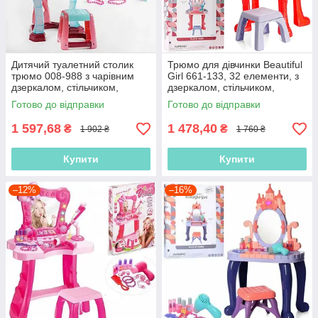
Дитячий туалетний столик
Трюмо для дівчинки Beautiful
трюмо 008-988 з чарівним
Girl 661-133, 32 елементи, з
дзеркалом, стільчиком,
дзеркалом, стільчиком,
звуками, підсвіткою
феном, косметикою, музичні
Готово до відправки
Готово до відправки
1 597,68
1 478,40
₴
₴
1 902 ₴
1 760 ₴
Купити
Купити
–12%
–16%