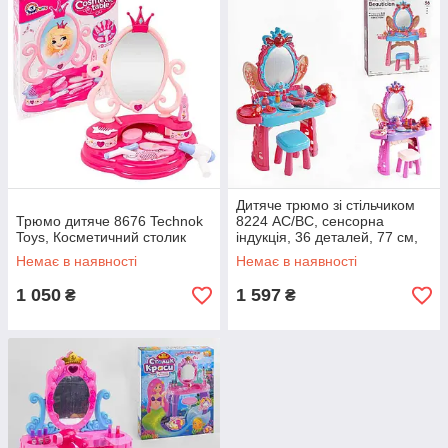
Дитяче трюмо зі стільчиком
Трюмо дитяче 8676 Technok
8224 AC/BC, сенсорна
Toys, Косметичний столик
індукція, 36 деталей, 77 см,
світлові та звукові ефекти
Немає в наявності
Немає в наявності
1 050
1 597
₴
₴