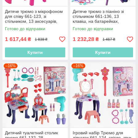
Дитяче трюмо з мікрофоном
Дитяче трюмо з піаніно зі
для співу 661-123, зі
стільчиком 661-136, 13
стільчиком, 13 аксесуарів,
клавіш, на батарейках,
світло, 16 мелодій, фен
світло, звук, аксесуари
Готово до відправки
Готово до відправки
1 617,44
1 232,28
₴
₴
1 838 ₴
1 467 ₴
Купити
Купити
–16%
–16%
Дитячий туалетний столик
Ігровий набір Трюмо для
трюмо 661-132, 28
дівчаток 661-124, світло, звук,