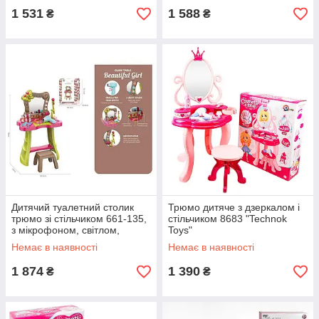
1 531
1 588
₴
₴
Дитячий туалетний столик
Трюмо дитяче з дзеркалом і
трюмо зі стільчиком 661-135,
стільчиком 8683 "Technok
з мікрофоном, світлом,
Toys"
звуком і аксесуарами
Немає в наявності
Немає в наявності
1 874
1 390
₴
₴