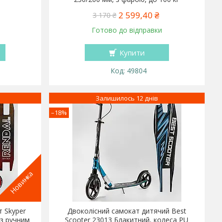
2 599,40 ₴
3 170 ₴
Готово до відправки
Купити
49804
Залишилось 12 днів
–18%
Новинка
т Skyper
Двоколісний самокат дитячий Best
 з ручним
Scooter 23013 Блакитний, колеса PU