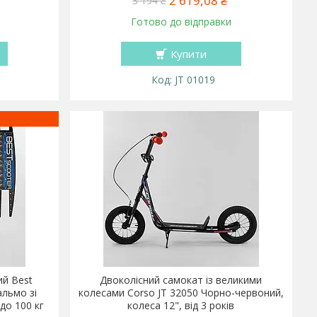
2 619,08 ₴
3 194 ₴
Готово до відправки
Купити
JT 01019
ий Best
Двоколісний самокат із великими
альмо зі
колесами Corso JT 32050 Чорно-червоний,
до 100 кг
колеса 12", від 3 років