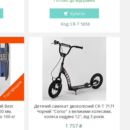
Готово до відправки
Купити
CR-T 5656
Топ продаж
ий Best
Дитячий самокат двоколісний CR-T 7171
00 мм,
Чорний "Corso" з великими колесами,
о 100 кг
колеса надувні 12", від 3 років
1 757 ₴