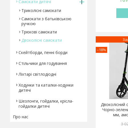
Гот
Самокати дитячі
Триколісні самокати
Самокати з батьківською
ручкою
Трюкові самокати
За
Двоколісні самокати
–18%
Скейтборди, пенні борди
Стільчики для годування
Ліхтарі світлодіодні
Ходунки та каталки-ходунки
дитячі
Шезлонги, гойдалки, крісла-
Двоколісний с
гойдалки дитячі
Чорно-зелени
мм, амо
Про нас
3 0