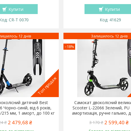
Купити
Купити
CR-T 0070
41629
лишилось 12 днів
Залишилось 12 днів
–18%
Топ продаж
околісний дитячий Best
Самокат двоколісний велик
6 Чорно-синій, від 6 років,
Scooter L-22066 Зелений, PU
/215 мм, 1 аморт, до 100 кг
амортизація, ручне гальмо, д
2 479,68 ₴
2 599,40 ₴
24 ₴
3 170 ₴