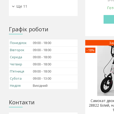
3 1
Ще 11
Гот
Графік роботи
Понеділок
09:00
18:00
За
Вівторок
09:00
18:00
–18%
Середа
09:00
18:00
Четвер
09:00
18:00
Пʼятниця
09:00
18:00
Субота
09:00
13:00
Неділя
Вихідний
Контакти
Самокат двок
28822 Білий, 