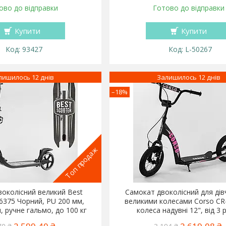
ово до відправки
Готово до відправки
Купити
Купити
93427
L-50267
лишилось 12 днів
Залишилось 12 днів
–18%
Топ продаж
околісний великий Best
Самокат двоколісний для дів
36375 Чорний, PU 200 мм,
великими колесами Corso CR
, ручне гальмо, до 100 кг
колеса надувні 12", від 3 