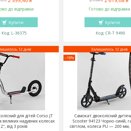
2 599,40 ₴
2 619,08 ₴
70 ₴
3 194 ₴
ово до відправки
Готово до відправки
Купити
Купити
L-36375
CR-T 9490
лишилось 12 днів
Залишилось 12 днів
–18%
олісний для дітей Corso JT
Самокат двоколісний дитяч
на великих надувних колесах
Scooter 94123 Чорно-синій, г
12", від 3 років
світлом, колеса PU — 200 мм, 