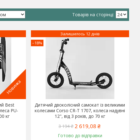
Залишилось 12 днів
–18%
Новинка
ий Best
Дитячий двоколісний самокат із великими
олеса PU-
колесами Corso CR-T 1707, колеса надувні
00 кг
12", від 3 років, до 70 кг
2 619,08 ₴
3 194 ₴
Готово до відправки