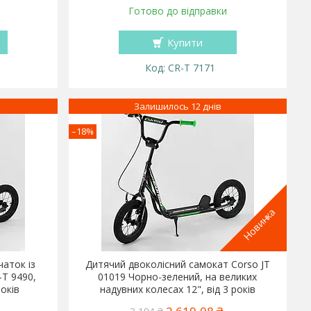
Готово до відправки
Купити
CR-T 7171
Залишилось 12 днів
–18%
Новинка
чаток із
Дитячий двоколісний самокат Corso JT
-T 9490,
01019 Чорно-зелений, на великих
років
надувних колесах 12", від 3 років