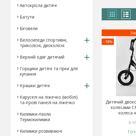
Автокрісла дитячі
Батути
Біговели
За
Велосипеди спортивні,
–18%
триколісні, двоколісні
Верхній одяг дитячий
Горщики дитячі та гірки для
купання
Іграшки дитячі
Каруселі на ліжечко (мобілі)
Дитячий двоко
та ігрові панелі на ліжечко
колесами CR
колеса н
Килимки-пазли.
Термокилимки
3 1
Килимки розвиваючі
Гот