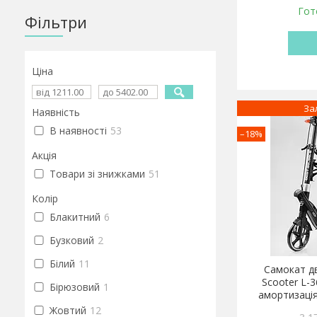
Гот
Фільтри
Ціна
За
Наявність
В наявності
53
–18%
Акція
Товари зі знижками
51
Колір
Блакитний
6
Бузковий
2
Білий
11
Самокат дв
Scooter L-
Бірюзовий
1
амортизація
Жовтий
12