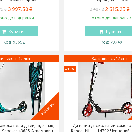
3 997,50 ₴
2 615,25 ₴
75 ₴
3 487 ₴
ово до відправки
Готово до відправки
Купити
Купити
95692
79740
лишилось 12 днів
Залишилось 12 днів
–18%
Новинка
мокат для дітей, підлітків,
Дитячий двоколісний самока
 Scooter 43685 Аквамарин,
Rendal NL — 14792 Червоний,