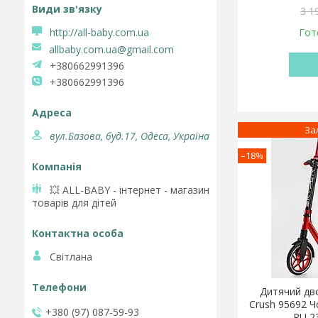
3 1
http://all-baby.com.ua
Гот
allbaby.com.ua@gmail.com
+380662991396
+380662991396
За
вул.Базова, буд.17, Одеса, Україна
–18%
💥 ALL-BABY - інтернет - магазин
товарів для дітей
Світлана
Дитячий дво
Crush 95692 Ч
+380 (97) 087-59-93
PU 2