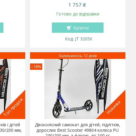
1 757 ₴
Готово до відправки
Купити
JT 32050
Залишилось 12 днів
–18%
Топ продаж
Новинка
ів і дітей
Двоколісний самокат для дітей, підлітків,
230/200 мм,
дорослих Best Scooter 49804 колеса PU
230/200 мм, з фарою, до 100 кг