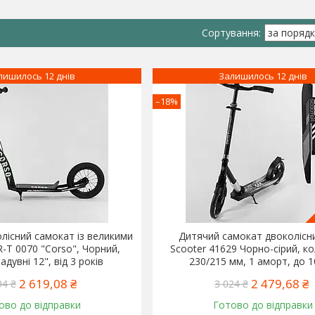
лишилось 12 днів
Залишилось 12 днів
–18%
лісний самокат із великими
Дитячий самокат двоколісн
-T 0070 "Corso", Чорний,
Scooter 41629 Чорно-сірий, к
адувні 12", від 3 років
230/215 мм, 1 аморт, до 1
2 619,08 ₴
2 479,68 ₴
94 ₴
3 024 ₴
ово до відправки
Готово до відправки