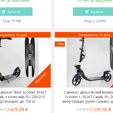
ово до відправки
Готово до відправки
Купити
Купити
75186
L-22066
лишилось 12 днів
Залишилось 12 днів
–18%
Новинка
амокат Best Scooter 93427
Самокат двоколісний велик
й, з колесами PU-230/215
Scooter L-50267 Синій, PU 2
ртизацією, до 100 кг
амортизація, ручне гальмо, д
2 479,68 ₴
2 599,40 ₴
24 ₴
3 170 ₴