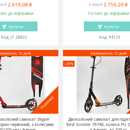
2 619,08 ₴
2 755,20 ₴
94 ₴
3 360 ₴
ово до відправки
Готово до відправки
Купити
Купити
JT 28822
94123
лишилось 12 днів
Залишилось 12 днів
–25%
Новинка
колісний самокат Skyper
Двоколісний самокат для підлітк
орно-червоний, з колесами
Best Scooter 79740, колеса PU 
30/200 мм і фарою
з фарою, до 100 кг