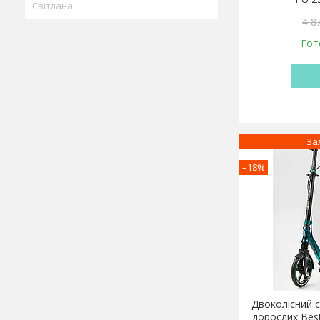
Світлана
4 8
Гот
За
–18%
Двоколісний са
дорослих Best