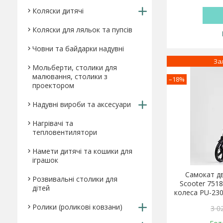
Коляски дитячі
Коляски для ляльок та пупсів
Човни та байдарки надувні
За
Мольберти, столики для
малювання, столики з
–18%
проектором
Надувні вироби та аксесуари
Нагрівачі та
тепловентилятори
Намети дитячі та кошики для
іграшок
Самокат дв
Розвивальні столики для
Scooter 7518
дітей
колеса PU-230
Ролики (роликові ковзани)
3 0