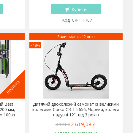
Купити
CR-T 1707
Залишилось 12 днів
–18%
Новинка
ий Best
Дитячий двоколісний самокат із великими
 200 мм,
колесами Corso CR-T 5656, Чорний, колеса
о 100 кг
надувні 12", від 3 років
2 619,08 ₴
3 194 ₴