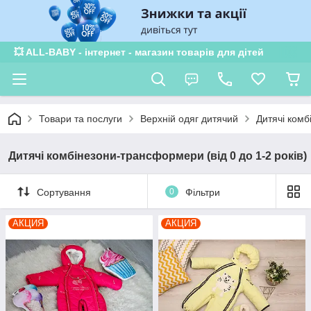
💥 ALL-BABY - інтернет - магазин товарів для дітей
Товари та послуги
Верхній одяг дитячий
Дитячі комб
Дитячі комбінезони-трансформери (від 0 до 1-2 років)
Сортування
0
Фільтри
АКЦИЯ
АКЦИЯ