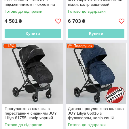
підсклянником і чохлом на
ніжки, колір вишневий
ніжки, фіолетова
Готово до відправки
Готово до відправки
4 501
6 703
₴
₴
Купити
Купити
–12%
Подарунок
Прогулянкова коляска з
Дитяча прогулянкова коляска
переставним сидінням JOY
JOY Liliya 66916 з
Liliya 61755, колір чорний
футкавером, колір синій
Готово до відправки
Готово до відправки