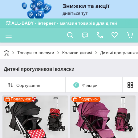
×
Subscribe to our
notifications!
To enable permission prompts, click
ESC
💥 ALL-BABY - інтернет - магазин товарів для дітей
on the notification icon
Товари та послуги
Коляски дитячі
Дитячі прогулянков
Дитячі прогулянкові коляски
Сортування
0
Фільтри
Подарунок
Подарунок