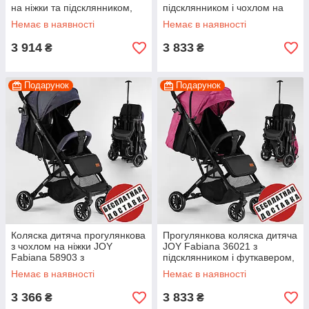
на ніжки та підсклянником,
підсклянником і чохлом на
колір жовтий
ніжки, колір рожевий
Немає в наявності
Немає в наявності
3 914
3 833
₴
₴
Подарунок
Подарунок
Коляска дитяча прогулянкова
Прогулянкова коляска дитяча
з чохлом на ніжки JOY
JOY Fabiana 36021 з
Fabiana 58903 з
підсклянником і футкавером,
підсклянником, колір синій
колір рожевий
Немає в наявності
Немає в наявності
джинс
3 366
3 833
₴
₴