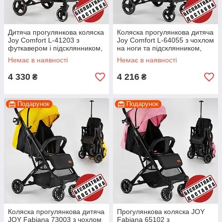
Дитяча прогулянкова коляска
Коляска прогулянкова дитяча
Joy Comfort L-41203 з
Joy Comfort L-64055 з чохлом
футкавером і підсклянником,
на ноги та підсклянником,
колір синій космос
колір синій джинс
Немає в наявності
Немає в наявності
4 330
4 216
₴
₴
Подарунок
Подарунок
Коляска прогулянкова дитяча
Прогулянкова коляска JOY
JOY Fabiana 73003 з чохлом
Fabiana 65102 з