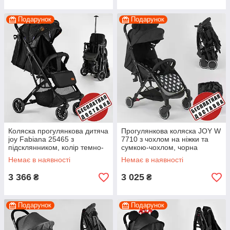
Подарунок
Подарунок
Коляска прогулянкова дитяча
Прогулянкова коляска JOY W
joy Fabiana 25465 з
7710 з чохлом на ніжки та
підсклянником, колір темно-
сумкою-чохлом, чорна
синій
Немає в наявності
Немає в наявності
3 366
3 025
₴
₴
Подарунок
Подарунок