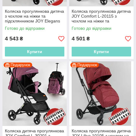
Коляска прогулянкова дитяча
Коляска прогулянкова дитяча
з чохлом на ніжки та
JOY Comfort L-20115 з
підсклянником JOY Elegans
чохлом на ніжки та
A-43081 з алюмінієвою
підсклянником, рожева
Готово до відправки
Готово до відправки
рамою
4 543
4 501
₴
₴
Купити
Купити
Подарунок
Подарунок
Коляска дитяча прогулянкова
Коляска прогулянкова дитяча
JOY Comfort L-30201 з
JOY Liliya 10105 з чохлом на