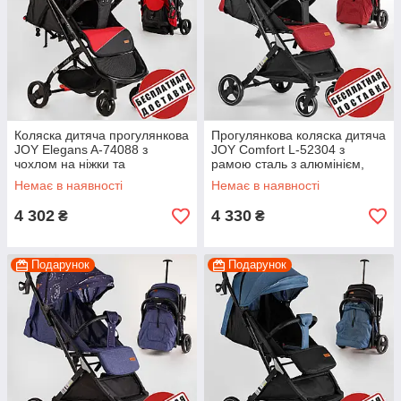
Коляска дитяча прогулянкова
Прогулянкова коляска дитяча
JOY Elegans A-74088 з
JOY Comfort L-52304 з
чохлом на ніжки та
рамою сталь з алюмінієм,
підсклянником, з
чохлом на ноги та
Немає в наявності
Немає в наявності
алюмінієвою рамою
підсклянником
4 302
4 330
₴
₴
Подарунок
Подарунок