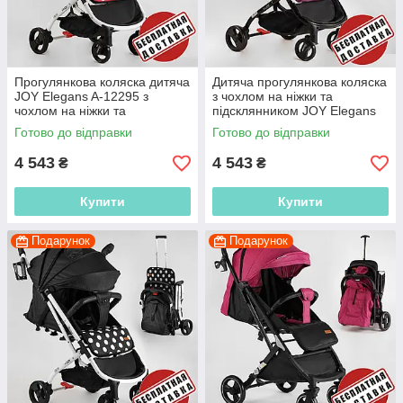
Прогулянкова коляска дитяча
Дитяча прогулянкова коляска
JOY Elegans A-12295 з
з чохлом на ніжки та
чохлом на ніжки та
підсклянником JOY Elegans
підсклянником, з
A-16207 алюмінієвою рамою
Готово до відправки
Готово до відправки
алюмінієвою рамою
4 543
4 543
₴
₴
Купити
Купити
Подарунок
Подарунок