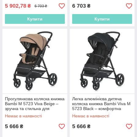
5 902,78
6 703
₴
₴
6 703 ₴
Купити
Купити
Разрешите сайту all-baby.com.ua
отправлять вам уведомления
Прогулянкова коляска книжка
Легка алюмінієва дитяча
Bambi M 5723 Viva Beige –
коляска книжка Bambi Viva M
зручна та стильна для
5723 Black – комфортна
щоденних прогулянок
подорож для вашої дитини
Немає в наявності
Немає в наявності
5 666
5 666
₴
₴