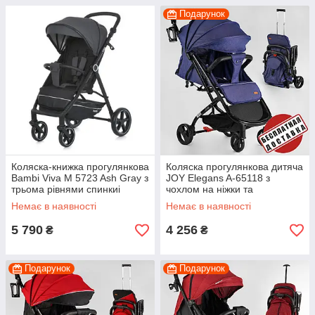
Подарунок
Коляска-книжка прогулянкова
Коляска прогулянкова дитяча
Bambi Viva M 5723 Ash Gray з
JOY Elegans A-65118 з
трьома рівнями спинкиі
чохлом на ніжки та
п’ятиточковими ременями
підсклянником, з
Немає в наявності
Немає в наявності
алюмінієвою рамою
5 790
4 256
₴
₴
Подарунок
Подарунок