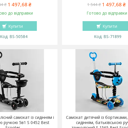
1 497,68 ₴
1 497,68 ₴
44 ₴
1 544 ₴
ово до відправки
Готово до відправки
Купити
Купити
BS-50584
BS-71899
існий самокат із сидінням і
Самокат дитячий із бортиками
ю ручкою 5в1 S 0452 Best
сидінням, батьківською р
Scooter
триколісний S 1565 Best Sco