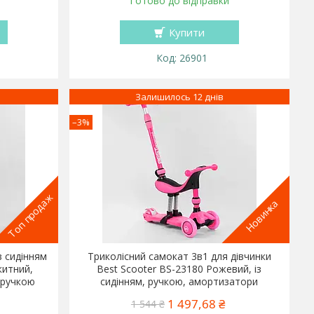
Готово до відправки
Купити
26901
Залишилось 12 днів
–3%
Топ продаж
Новинка
з сидінням
Триколісний самокат 3в1 для дівчинки
китний,
Best Scooter BS-23180 Рожевий, із
 ручкою
сидінням, ручкою, амортизатори
1 497,68 ₴
1 544 ₴