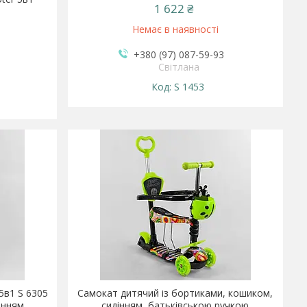
1 622 ₴
Немає в наявності
+380 (97) 087-59-93
Світлана
S 1453
5в1 S 6305
Самокат дитячий із бортиками, кошиком,
інням,
сидінням, батьківською ручкою