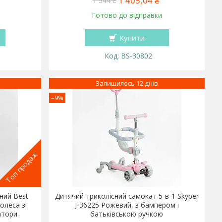
1 405,04 ₴
1 544 ₴
Готово до відправки
Купити
BS-30802
Залишилось 12 днів
–9%
Топ продаж
ний Best
Дитячий триколісний самокат 5-в-1 Skyper
олеса зі
J-36225 Рожевий, з бампером і
атори
батьківською ручкою