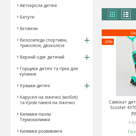
Автокрісла дитячі
Батути
Біговели
За
Велосипеди спортивні,
–20%
триколісні, двоколісні
Верхній одяг дитячий
Горщики дитячі та гірки для
купання
Іграшки дитячі
Каруселі на ліжечко (мобілі)
Самокат дитя
та ігрові панелі на ліжечко
Scooter 4370
р
Килимки-пазли.
Термокилимки
1 5
Килимки розвиваючі
Гот