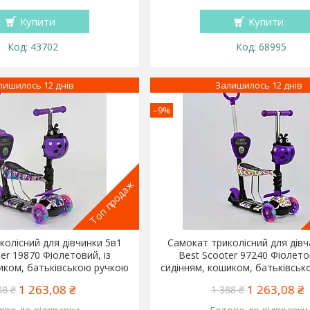
Купити
Купити
43702
68995
лишилось 12 днів
Залишилось 12 днів
–9%
Топ продаж
колісний для дівчинки 5в1
Самокат триколісний для дівч
er 19870 Фіолетовий, із
Best Scooter 97240 Фіолетов
иком, батьківською ручкою
сидінням, кошиком, батьківсь
1 263,08 ₴
1 263,08 ₴
88 ₴
1 388 ₴