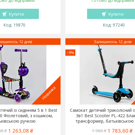
ово до відправки
Готово до відправки
Купити
Купити
19870
97240
лишилось 12 днів
Залишилось 12 днів
–9%
Новинка
тячий із сидінням 5 в 1 Best
Самокат дитячий триколісний і
00 Фіолетовий, з кошиком,
3в1 Best Scooter PL-422 Бла
ьківською ручкою
трансформер, батьківською
1 263,08 ₴
1 783,60 ₴
88 ₴
1 960 ₴