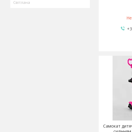
Світлана
Не
+3
Самокат дитяч
сидінням