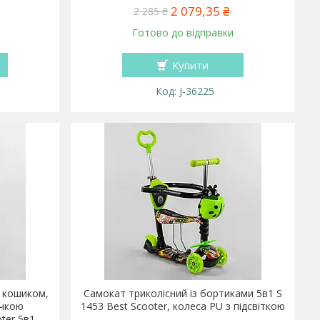
2 079,35 ₴
2 285 ₴
Готово до відправки
Купити
J-36225
, кошиком,
Самокат триколісний із бортиками 5в1 S
учкою
1453 Best Scooter, колеса PU з підсвіткою
oter 5в1