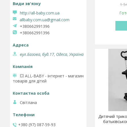
1 5
http://all-baby.com.ua
Гот
allbaby.com.ua@gmail.com
+380662991396
+380662991396
вул.Базова, буд.17, Одеса, Україна
💥 ALL-BABY - інтернет - магазин
товарів для дітей
Світлана
Дитячий трикол
батьківсько
+380 (97) 087-59-93