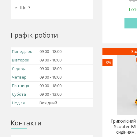
1 5
Ще 7
Гот
Графік роботи
Понеділок
09:00
18:00
За
Вівторок
09:00
18:00
–3%
Середа
09:00
18:00
Четвер
09:00
18:00
Пʼятниця
09:00
18:00
Субота
09:00
13:00
Неділя
Вихідний
Контакти
Триколісний
Scooter BS
сидінням,