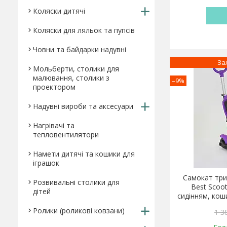
Коляски дитячі
Коляски для ляльок та пупсів
Човни та байдарки надувні
За
Мольберти, столики для
малювання, столики з
–9%
проектором
Надувні вироби та аксесуари
Нагрівачі та
тепловентилятори
Намети дитячі та кошики для
іграшок
Самокат три
Розвивальні столики для
Best Scoot
дітей
сидінням, кош
Ролики (роликові ковзани)
1 3