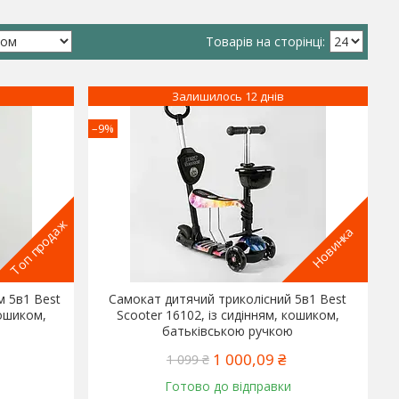
Залишилось 12 днів
–9%
Топ продаж
Новинка
м 5в1 Best
Самокат дитячий триколісний 5в1 Best
кошиком,
Scooter 16102, із сидінням, кошиком,
батьківською ручкою
1 000,09 ₴
1 099 ₴
Готово до відправки