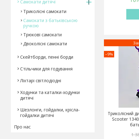
Гот
Самокати дитячі
Триколісні самокати
Самокати з батьківською
ручкою
Трюкові самокати
За
Двоколісні самокати
–9%
Скейтборди, пенні борди
Стільчики для годування
Ліхтарі світлодіодні
Ходунки та каталки-ходунки
дитячі
Шезлонги, гойдалки, крісла-
Триколісний ди
гойдалки дитячі
Scooter 134
бат
Про нас
1 3