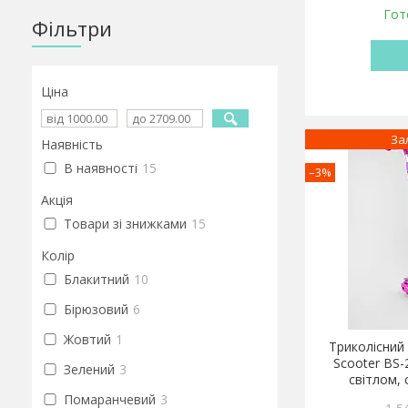
Гот
Фільтри
Ціна
За
Наявність
В наявності
15
–3%
Акція
Товари зі знижками
15
Колір
Блакитний
10
Бірюзовий
6
Жовтий
1
Триколісний
Scooter BS-
Зелений
3
світлом,
Помаранчевий
3