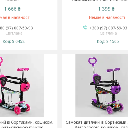
1 666 ₴
1 395 ₴
має в наявності
Немає в наявності
80 (97) 087-59-93
+380 (97) 087-59-93
Світлана
Світлана
S 0452
S 1565
ий із бортиками, кошиком,
Самокат дитячий із бортиками 
, батьківською ручкою
Best Scooter, кошиком, сид