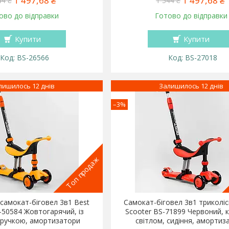
1 497,68 ₴
1 497,68 ₴
44 ₴
1 544 ₴
ово до відправки
Готово до відправки
Купити
Купити
BS-26566
BS-27018
лишилось 12 днів
Залишилось 12 днів
–3%
Топ продаж
 самокат-біговел 3в1 Best
Самокат-біговел 3в1 триколіс
-50584 Жовтогарячий, із
Scooter BS-71899 Червоний, к
 ручкою, амортизатори
світлом, сидіння, амортиз