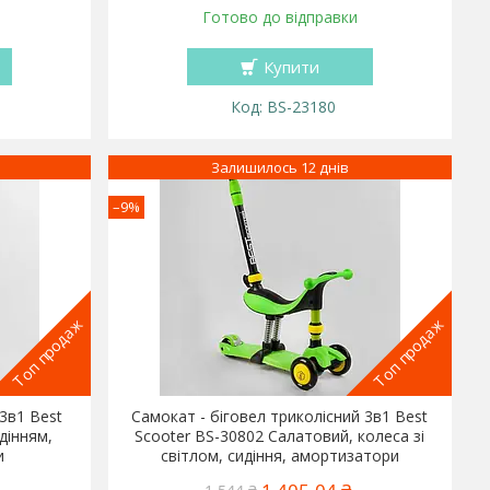
Готово до відправки
Купити
BS-23180
Залишилось 12 днів
–9%
Топ продаж
Топ продаж
3в1 Best
Самокат - біговел триколісний 3в1 Best
идінням,
Scooter BS-30802 Салатовий, колеса зі
и
світлом, сидіння, амортизатори