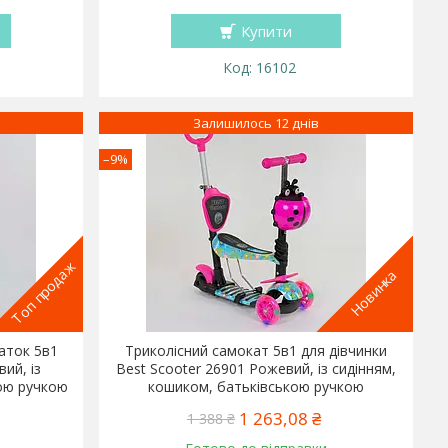
Купити
16102
Залишилось 12 днів
–9%
Топ продаж
Новинка
аток 5в1
Триколісний самокат 5в1 для дівчинки
ий, із
Best Scooter 26901 Рожевий, із сидінням,
кою ручкою
кошиком, батьківською ручкою
1 263,08 ₴
1 388 ₴