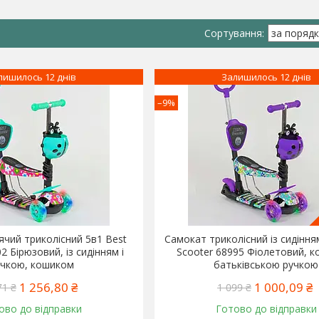
лишилось 12 днів
Залишилось 12 днів
–9%
чий триколісний 5в1 Best
Самокат триколісний із сидіння
2 Бірюзовий, із сидінням і
Scooter 68995 Фіолетовий, 
учкою, кошиком
батьківською ручкою
1 256,80 ₴
1 000,09 ₴
71 ₴
1 099 ₴
ово до відправки
Готово до відправки