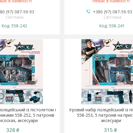
має в наявності
Немає в наявності
80 (97) 087-59-93
+380 (97) 087-59-93
Світлана
Світлана
558-242
558-241
поліцейський із пістолетом і
Ігровий набір поліцейський із 
никами 558-252, 5 патронів
558-253, 5 патронів на прис
исосках, аксесуари
аксесуари
328 ₴
315 ₴