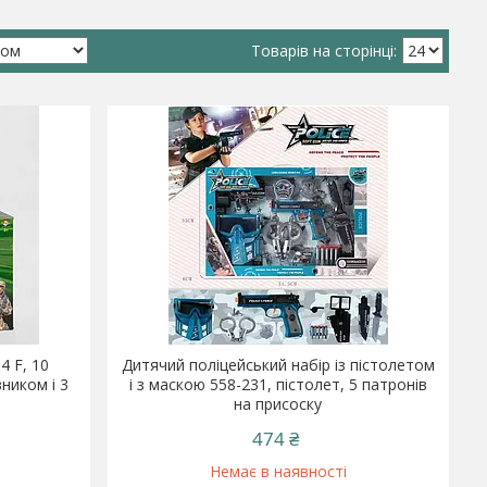
4 F, 10
Дитячий поліцейський набір із пістолетом
ником і 3
і з маскою 558-231, пістолет, 5 патронів
и
на присоску
474 ₴
Немає в наявності