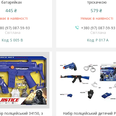
батарейках
тріскачкою
445 ₴
579 ₴
має в наявності
Немає в наявності
80 (97) 087-59-93
+380 (97) 087-59-93
Світлана
Світлана
S 005 B
P 017 A
ір поліцейський 34150, з
Набір поліцейський дитячий P