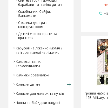
Синтезатори, гармошки,
барабани та піаніно дитячі
Не
Скарбнички, Сейфи,
+3
Банкомати
Столики для гри з
конструктором
Дитячі фотоапарати та
принтери
Каруселі на ліжечко (мобілі)
та ігрові панелі на ліжечко
Килимки-пазли.
Термокилимки
Килимки розвиваючі
Коляски дитячі
Ігровий набір 
Коляски для ляльок та пупсів
153 Military, 
Човни та байдарки надувні