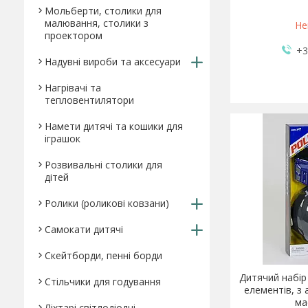
Мольберти, столики для
малювання, столики з
Не
проектором
+3
Надувні вироби та аксесуари
Нагрівачі та
тепловентилятори
Намети дитячі та кошики для
іграшок
Розвивальні столики для
дітей
Ролики (роликові ковзани)
Самокати дитячі
Скейтборди, пенні борди
Дитячий набір 
Стільчики для годування
елементів, з 
ма
Ліхтарі світлодіодні