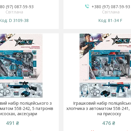
80 (97) 087-59-93
+380 (97) 087-59-93
Світлана
Світлана
D 3109-38
81-34 F
вий набір поліцейського з
Іграшковий набір поліцейськ
оматом 558-242, 5 патронів
хлопчика з автоматом 558-241, 
исосках, аксесуари
на присоску
491 ₴
476 ₴