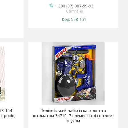
+380 (97) 087-59-93
Світлана
558-151
58-154
Поліцейський набір із каскою та з
патронів,
автоматом 34710, 7 елементів зі світлом і
звуком