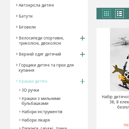
Автокрісла дитячі
Батути
Біговели
Велосипеди спортивні,
триколісні, двоколісні
Верхній одяг дитячий
Горщики дитячі та гірки для
купання
Іграшки дитячі
3D ручки
Набір дитячої
Іграшки з мильними
38, 8 еле
бульбашками
безпі
Набори інструментів
Набори лікаря
Не
Паркінги, гаражі, треки