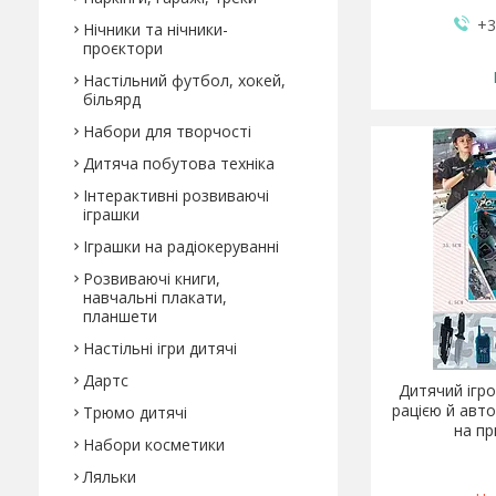
+3
Нічники та нічники-
проєктори
Настільний футбол, хокей,
більярд
Набори для творчості
Дитяча побутова техніка
Інтерактивні розвиваючі
іграшки
Іграшки на радіокеруванні
Розвиваючі книги,
навчальні плакати,
планшети
Настільні ігри дитячі
Дартс
Дитячий ігро
рацією й авт
Трюмо дитячі
на пр
Набори косметики
Ляльки