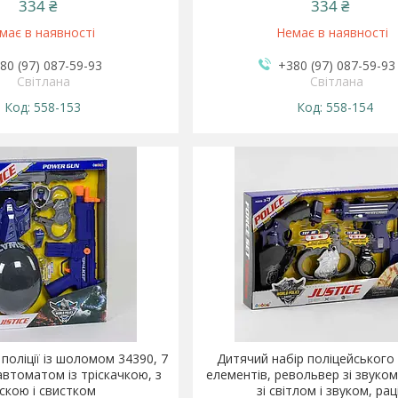
334 ₴
334 ₴
має в наявності
Немає в наявності
80 (97) 087-59-93
+380 (97) 087-59-93
Світлана
Світлана
558-153
558-154
поліції із шоломом 34390, 7
Дитячий набір поліцейського 
автоматом із тріскачкою, з
елементів, револьвер зі звуком
скою і свистком
зі світлом і звуком, рац