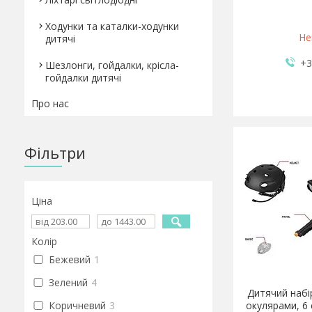
Ходунки та каталки-ходунки
Не
дитячі
+3
Шезлонги, гойдалки, крісла-
гойдалки дитячі
Про нас
Фільтри
Ціна
Колір
Бежевий
1
Зелений
4
Дитячий набір
Коричневий
3
окулярами, 6 