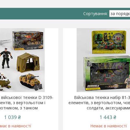
 військової техніки D 3109-
Військова техніка набір 81-3
ментів, з вертольотом і
елементів, з вертольотом, чов
лотником, з танком
солдати, аксесуарам
1 039 ₴
1 443 ₴
має в наявності
Немає в наявності