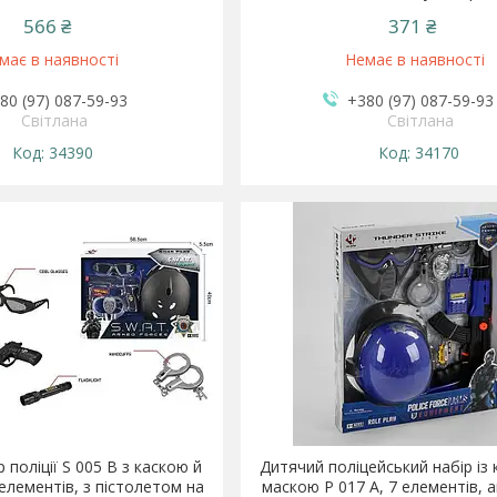
566 ₴
371 ₴
має в наявності
Немає в наявності
80 (97) 087-59-93
+380 (97) 087-59-93
Світлана
Світлана
34390
34170
 поліції S 005 B з каскою й
Дитячий поліцейський набір із
елементів, з пістолетом на
маскою P 017 A, 7 елементів, 