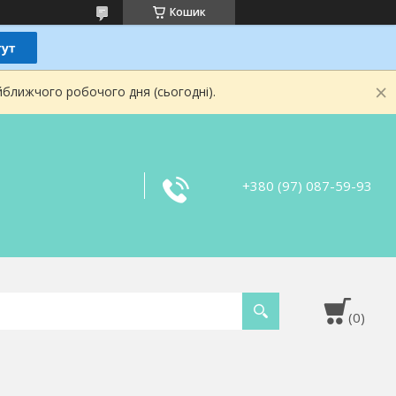
Кошик
йближчого робочого дня (сьогодні).
+380 (97) 087-59-93