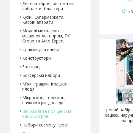
Не
Дитяча зброя, автомати,
арбалети, бластери
+3
Кухні. Супермаркети.
Касові апарати
Моделі металевих
машинок Автопром, ТК
Group та Auto Expert
Іграшки для ванної
Конструктори
Залізниці
Боксерські набори
М'які іграшки, іграшки-
пледи
Мікроскоп, телескоп,
наукові ігри, досліди
Ігровий набір 
Військові та поліцейські
рацією, наруч
набори ігрові
на пр
Набори космосу ігрові