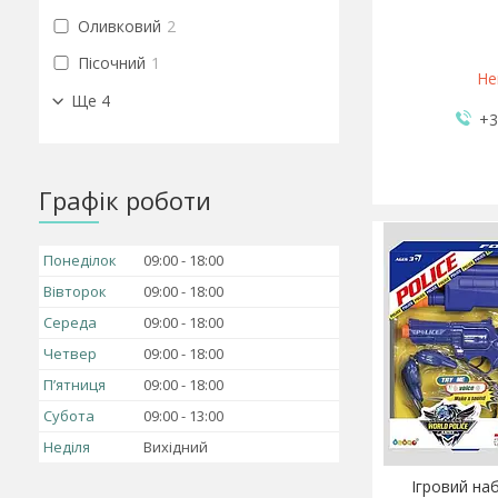
Оливковий
2
Пісочний
1
Не
Ще 4
+3
Графік роботи
Понеділок
09:00
18:00
Вівторок
09:00
18:00
Середа
09:00
18:00
Четвер
09:00
18:00
Пʼятниця
09:00
18:00
Субота
09:00
13:00
Неділя
Вихідний
Ігровий наб