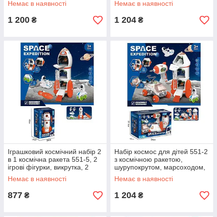
Немає в наявності
Немає в наявності
та підсвіткою
1 200
1 204
₴
₴
Іграшковий космічний набір 2
Набір космос для дітей 551-2
в 1 космічна ракета 551-5, 2
з космічною ракетою,
ігрові фігурки, викрутка, 2
шурупокрутом, марсоходом,
типи мінітранспорту
2 фігурками, зі світлом
Немає в наявності
Немає в наявності
877
1 204
₴
₴