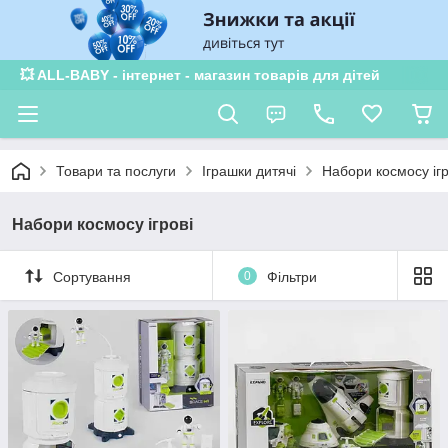
💥 ALL-BABY - інтернет - магазин товарів для дітей
Товари та послуги
Іграшки дитячі
Набори космосу ігр
Набори космосу ігрові
Сортування
0
Фільтри