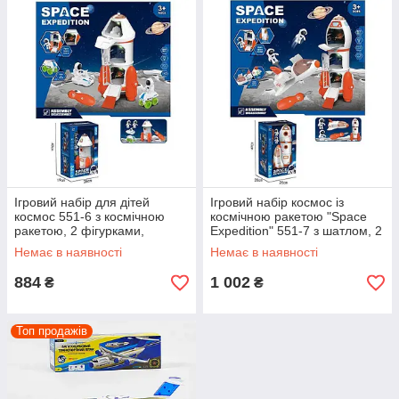
Ігровий набір для дітей
Ігровий набір космос із
космос 551-6 з космічною
космічною ракетою "Space
ракетою, 2 фігурками,
Expedition" 551-7 з шатлом, 2
викрутками, 2 типи
фігурки, підсвітка, викрутка
Немає в наявності
Немає в наявності
мінітранспорту
884
1 002
₴
₴
Топ продажів