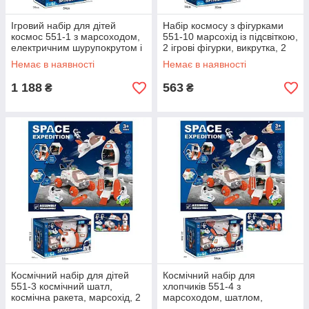
Ігровий набір для дітей
Набір космосу з фігурками
космос 551-1 з марсоходом,
551-10 марсохід із підсвіткою,
електричним шурупокрутом і
2 ігрові фігурки, викрутка, 2
ракетою
типи мінітранспорту
Немає в наявності
Немає в наявності
1 188
563
₴
₴
Космічний набір для дітей
Космічний набір для
551-3 космічний шатл,
хлопчиків 551-4 з
космічна ракета, марсохід, 2
марсоходом, шатлом,
фігурки, звук, світло
ракетою, ігровими фігурками