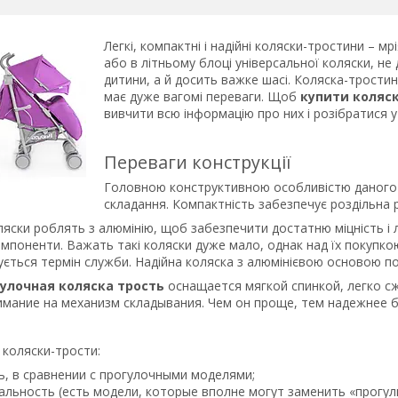
Легкі, компактні і надійні коляски-тростини – мр
або в літньому блоці універсальної коляски, не
дитини, а й досить важке шасі. Коляска-тростин
має дуже вагомі переваги. Щоб
купити коляс
вивчити всю інформацію про них і розібратися у
Переваги конструкції
Головною конструктивною особливістю даного 
складання. Компактність забезпечує роздільна 
яски роблять з алюмінію, щоб забезпечити достатню міцність і л
мпоненти. Важать такі коляски дуже мало, однак над їх покупко
ється термін служби. Надійна коляска з алюмінієвою основою по
гулочная коляска трость
оснащается мягкой спинкой, легко 
мание на механизм складывания. Чем он проще, тем надежнее бу
коляски-трости:
, в сравнении с прогулочными моделями;
льность (есть модели, которые вполне могут заменить «прогулк