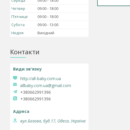
Середа
09:00
18:00
Четвер
09:00
18:00
Пʼятниця
09:00
18:00
Субота
09:00
13:00
Неділя
Вихідний
Контакти
http://all-baby.com.ua
allbaby.com.ua@gmail.com
+380662991396
+380662991396
вул.Базова, буд.17, Одеса, Україна