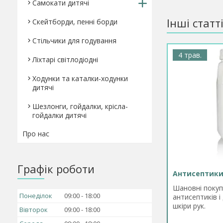
Самокати дитячі
Інші статт
Скейтборди, пенні борди
Стільчики для годування
4 трав.
Ліхтарі світлодіодні
Ходунки та каталки-ходунки
дитячі
Шезлонги, гойдалки, крісла-
гойдалки дитячі
Про нас
Графік роботи
Антисептики
Шановні покуп
Понеділок
09:00
18:00
антисептиків і
шкіри рук.
Вівторок
09:00
18:00