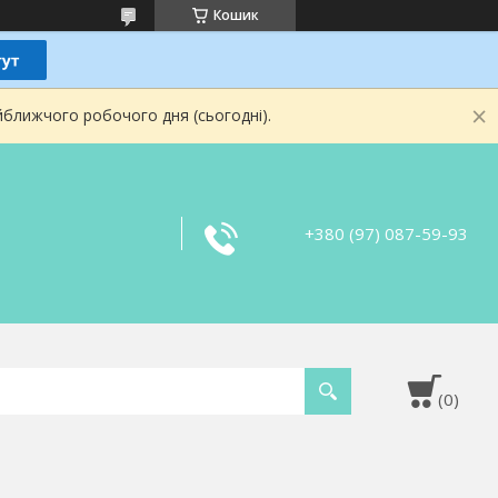
Кошик
йближчого робочого дня (сьогодні).
+380 (97) 087-59-93