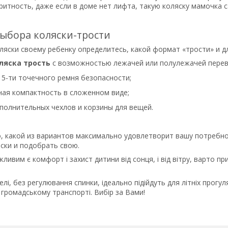
итность, даже если в доме нет лифта, такую коляску мамочка 
ыбора коляски-трости
ляски своему ребенку определитесь, какой формат «трости» и дл
ляска трость
с возможностью лежачей или полулежачей перев
 5-ти точечного ремня безопасности;
ая компактность в сложенном виде;
полнительных чехлов и корзины для вещей.
о, какой из вариантов максимально удовлетворит вашу потребн
ски и подобрать свою.
ливим є комфорт і захист дитини від сонця, і від вітру, варто п
лі, без регулювання спинки, ідеально підійдуть для літніх прог
у громадському транспорті. Вибір за Вами!