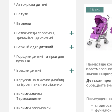
Автокрісла дитячі
16 січ.
Батути
Біговели
Велосипеди спортивні,
триколісні, двоколісні
Верхній одяг дитячий
Горщики дитячі та гірки для
купання
Найчастіше кол
пластмасові ко
Іграшки дитячі
значно скорочу
Каруселі на ліжечко (мобілі)
Детская про
та ігрові панелі на ліжечко
обращайте вни
Килимки-пазли.
Термокилимки
Преимущества 
стоимость
Килимки розвиваючі
функциона