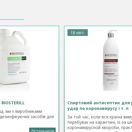
і
18 квіт.
 BIOSTERILL
Спиртовий антисептик для 
удар по коронавирусу і т. п
ці, ми є виробниками
 дезинфікуючих засобів для
За той час, коли вся країна ви
перебуває на карантині, із-за ш
коронавирусной хвороби, практ