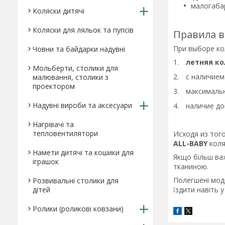
малогабар
Коляски дитячі
Коляски для ляльок та пупсів
Правила в
При выборе ко
Човни та байдарки надувні
1.
летняя ко
Мольберти, столики для
2.
с наличием
малювання, столики з
проектором
3.
максимальн
Надувні вироби та аксесуари
4.
наличие до
Нагрівачі та
тепловентилятори
Исходя из тог
ALL-BABY
коля
Намети дитячі та кошики для
Якщо більш важ
іграшок
тканиною.
Полегшені моде
Розвивальні столики для
їздити навіть 
дітей
Ролики (роликові ковзани)