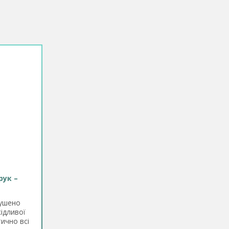
рук –
мушено
кідливої
ично всі