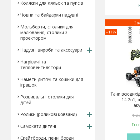
Коляски для ляльок та пупсів
Човни та байдарки надувні
За
Мольберти, столики для
–11%
малювання, столики з
проектором
Надувні вироби та аксесуари
Нагрівачі та
тепловентилятори
Намети дитячі та кошики для
іграшок
Танк всюдихід
Розвивальні столики для
14 2в1, 
дітей
ак
Ролики (роликові ковзани)
1 2
Гот
Самокати дитячі
Скейтборди, пенні борди