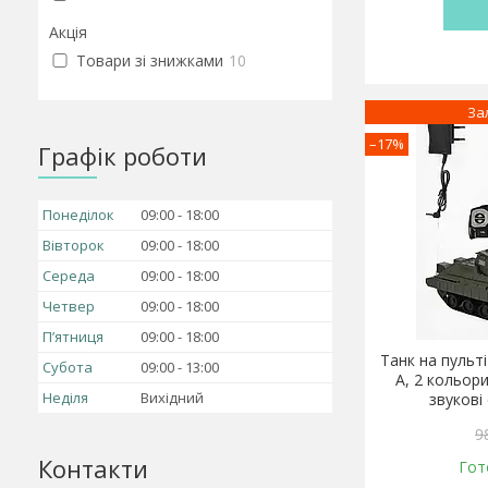
Акція
Товари зі знижками
10
За
–17%
Графік роботи
Понеділок
09:00
18:00
Вівторок
09:00
18:00
Середа
09:00
18:00
Четвер
09:00
18:00
Пʼятниця
09:00
18:00
Танк на пульт
Субота
09:00
13:00
A, 2 кольори
Неділя
Вихідний
звукові
9
Контакти
Гот