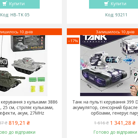
Купити
Купити
HB-TK 05
93211
лишилось 10 днів
Залишилось 10 днів
–17%
і керування з кульками 3886
Танк на пульті керування 399 D
, 25 см, стріляє кульками,
акумулятор, сенсорний браслет
 ефекти, акум, 27MHz
орбізами, генерує пар
819,21 ₴
1 341,28 ₴
87 ₴
1 616 ₴
ово до відправки
Готово до відправки