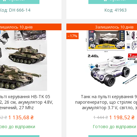
DH 666-14
41963
лишилось 10 днів
Залишилось 10 днів
–17%
льті керування HB-TK 05
Танк на пульті керування 
2, 26 см, акумулятор 4.8V,
парогенератор, що стріляє о
сеничний, 27 Mhz
акумулятор 3.7 V, світло, 
1 135,68 ₴
1 198,52 ₴
52 ₴
1 444 ₴
ово до відправки
Готово до відправки