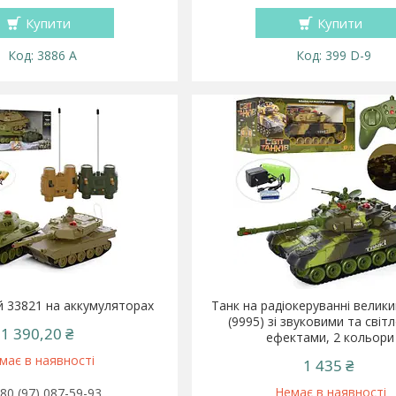
Купити
Купити
3886 A
399 D-9
й 33821 на аккумуляторах
Танк на радіокеруванні велик
(9995) зі звуковими та світ
1 390,20 ₴
ефектами, 2 кольори
має в наявності
1 435 ₴
Немає в наявності
80 (97) 087-59-93