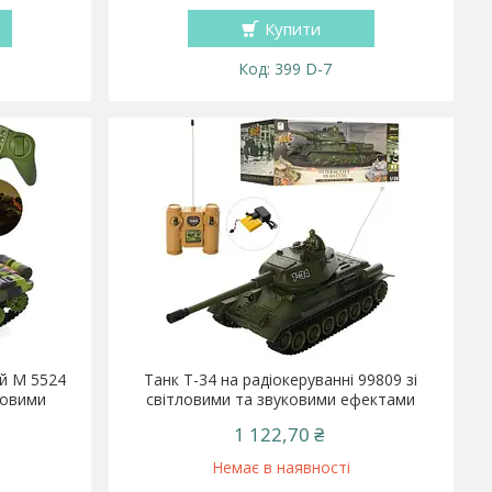
Купити
399 D-7
ий М 5524
Танк Т-34 на радіокеруванні 99809 зі
ловими
світловими та звуковими ефектами
1 122,70 ₴
Немає в наявності