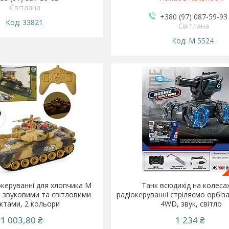
Світлана
+380 (97) 087-59-93
33821
Світлана
M 5524
океруванні для хлопчика М
Танк всюдихід на колеса
зі звуковими та світловими
радіокеруванні стріляємо орбіз
ктами, 2 кольори
4WD, звук, світло
1 003,80 ₴
1 234 ₴