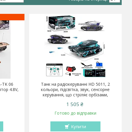
B-TK 06
Танк на радіокеруванні HD 5011, 2
тор 4.8V,
кольори, підсвітка, звук, сенсорне
керування, що стріляє орбізами,
1 505 ₴
Готово до відправки
Купити