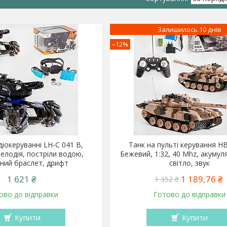
Залишилось 10 днів
–12%
діокеруванні LH-C 041 B,
Танк на пульті керування H
мелодія, постріли водою,
Бежевий, 1:32, 40 Mhz, акумуля
ний браслет, дрифт
світло, звук
1 621 ₴
1 189,76 ₴
1 352 ₴
ово до відправки
Готово до відправки
Купити
Купити