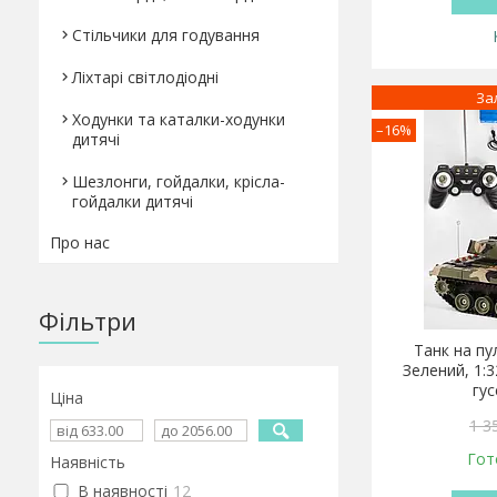
Стільчики для годування
Ліхтарі світлодіодні
За
Ходунки та каталки-ходунки
–16%
дитячі
Шезлонги, гойдалки, крісла-
гойдалки дитячі
Про нас
Фільтри
Танк на пу
Зелений, 1:3
гу
Ціна
1 3
Гот
Наявність
В наявності
12