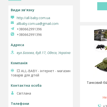
http://all-baby.com.ua
allbaby.com.ua@gmail.com
+380662991396
+380662991396
вул.Базова, буд.17, Одеса, Україна
💥 ALL-BABY - інтернет - магазин
товарів для дітей
Танковий бі
Світлана
Не
+3