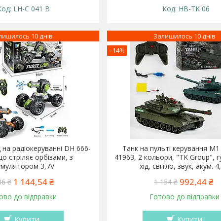
LH-C 041 B
HB-TK 06
лишилось 10 днів
Залишилось 10 днів
–14%
 на радіокеруванні DH 666-
Танк на пульті керування M1
що стріляє орбізами, з
41963, 2 кольори, "TK Group", 
умулятором 3,7V
хід, світло, звук, акум. 4
1 144,54 ₴
992,44 ₴
86 ₴
1 154 ₴
ово до відправки
Готово до відправки
Купити
Купити