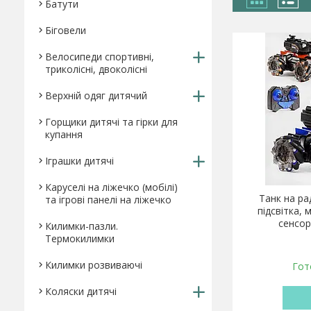
Батути
Біговели
Велосипеди спортивні,
триколісні, двоколісні
Верхній одяг дитячий
Горщики дитячі та гірки для
купання
Іграшки дитячі
Каруселі на ліжечко (мобілі)
Танк на ра
та ігрові панелі на ліжечко
підсвітка, 
сенсор
Килимки-пазли.
Термокилимки
Килимки розвиваючі
Гот
Коляски дитячі