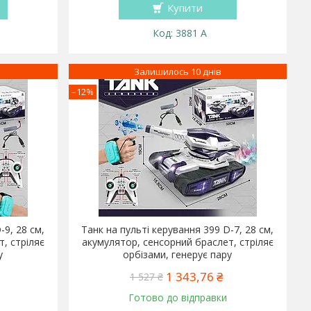
Купити
3881 A
Залишилось 10 днів
–12%
-9, 28 см,
Танк на пульті керування 399 D-7, 28 см,
, стріляє
акумулятор, сенсорний браслет, стріляє
у
орбізами, генерує пару
1 343,76 ₴
1 527 ₴
Готово до відправки