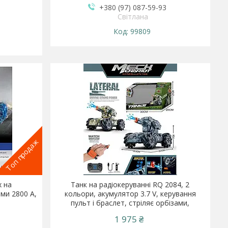
+380 (97) 087-59-93
Світлана
99809
Топ продаж
х на
Танк на радіокеруванні RQ 2084, 2
ами 2800 A,
кольори, акумулятор 3.7 V, керування
пульт і браслет, стріляє орбізами,
1 975 ₴