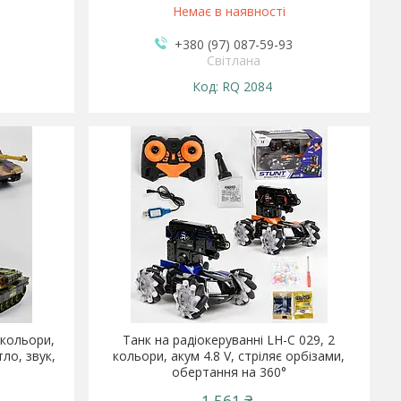
Немає в наявності
+380 (97) 087-59-93
Світлана
RQ 2084
 кольори,
Танк на радіокеруванні LH-C 029, 2
тло, звук,
кольори, акум 4.8 V, стріляє орбізами,
обертання на 360°
1 561 ₴