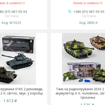
має в наявності
Немає в наявності
80 (97) 087-59-93
+380 (97) 087-59-93
Світлана
Світлана
M 5523
2800 A
керуванні 0165 2 різновиди,
Танк на радіокеруванні 2033 2
2 V, світло, звук, у коробці
акумулятор 6 V, чоловічок, сві
тріскачка
1 613 ₴
1 535 ₴