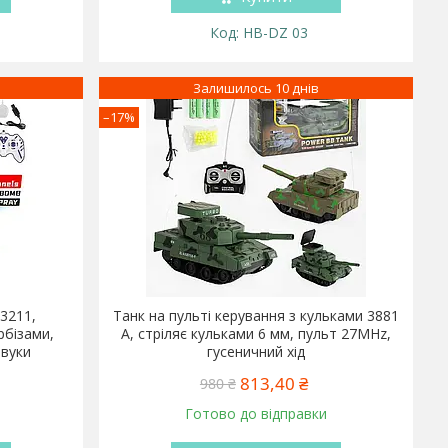
HB-DZ 03
Залишилось 10 днів
–17%
93211,
Танк на пульті керування з кульками 3881
рбізами,
A, стріляє кульками 6 мм, пульт 27MHz,
звуки
гусеничний хід
813,40 ₴
980 ₴
Готово до відправки