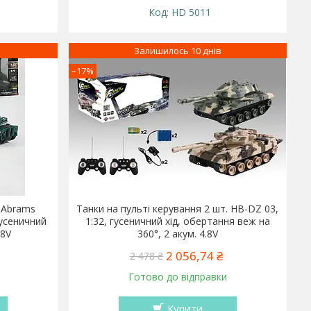
HD 5011
Залишилось 10 днів
–17%
 Abrams
Танки на пульті керування 2 шт. HB-DZ 03,
гусеничний
1:32, гусеничний хід, обертання веж на
,8V
360°, 2 акум. 4.8V
2 056,74 ₴
2 478 ₴
Готово до відправки
Купити