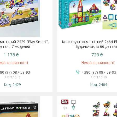
агнітний 2429 "Play Smart",
Конструктор магнітний 2464 Pl
деталі, 7 моделей
Будиночки, із 66 детал
1 178 ₴
729 ₴
має в наявності
Немає в наявності
80 (97) 087-59-93
+380 (97) 087-59-93
Світлана
Світлана
2429
2464