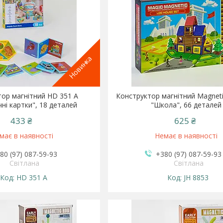
Новинка
ор магнітний HD 351 А
Конструктор магнітний Magneti
ні картки", 18 деталей
"Школа", 66 деталей
433 ₴
625 ₴
має в наявності
Немає в наявності
80 (97) 087-59-93
+380 (97) 087-59-93
Світлана
Світлана
HD 351 А
JH 8853