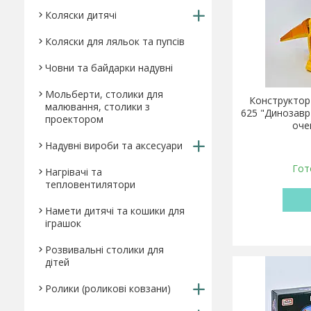
Коляски дитячі
Коляски для ляльок та пупсів
Човни та байдарки надувні
Мольберти, столики для
Конструктор
малювання, столики з
625 "Динозавр"
проектором
оче
Надувні вироби та аксесуари
Гот
Нагрівачі та
тепловентилятори
Намети дитячі та кошики для
іграшок
Розвивальні столики для
дітей
Ролики (роликові ковзани)