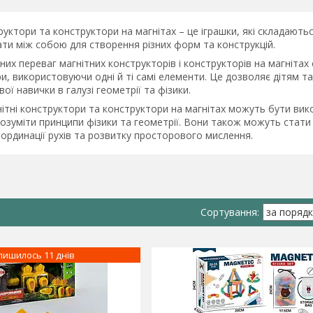
руктори та конструктори на магнітах – це іграшки, які складаютьс
ти між собою для створення різних форм та конструкцій.
них переваг магнітних конструкторів і конструкторів на магнітах 
и, використовуючи одні й ті самі елементи. Це дозволяє дітям т
ої навички в галузі геометрії та фізики.
нітні конструктори та конструктори на магнітах можуть бути ви
озуміти принципи фізики та геометрії. Вони також можуть стати
ординації рухів та розвитку просторового мислення.
лишилось 11 днів