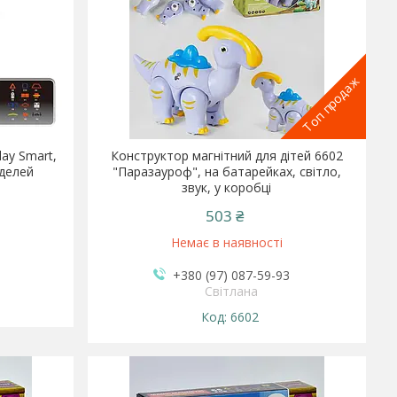
Топ продаж
lay Smart,
Конструктор магнітний для дітей 6602
оделей
"Паразауроф", на батарейках, світло,
звук, у коробці
503 ₴
Немає в наявності
+380 (97) 087-59-93
Світлана
6602