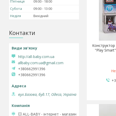
Пʼятниця
09:00
18:00
Субота
09:00
13:00
Неділя
Вихідний
Контакти
Конструктор 
"Play Smart"
http://all-baby.com.ua
allbaby.com.ua@gmail.com
+380662991396
Не
+380662991396
+3
вул.Базова, буд.17, Одеса, Україна
💥 ALL-BABY - інтернет - магазин