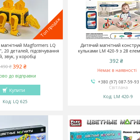
Топ продаж
 магнітний Magformers LQ
Дитячий магнітний конструк
, 20 деталей, підсвічування
кульками LM 420-9 з 28 еле
й, звук, у коробці
392 ₴
392 ₴
490 ₴
Немає в наявності
ово до відправки
+380 (97) 087-59-93
Світлана
Купити
LM 420-9
LQ 625