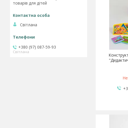
товарів для дітей
Світлана
+380 (97) 087-59-93
Світлана
Конструкт
"Дидактич
Не
+3