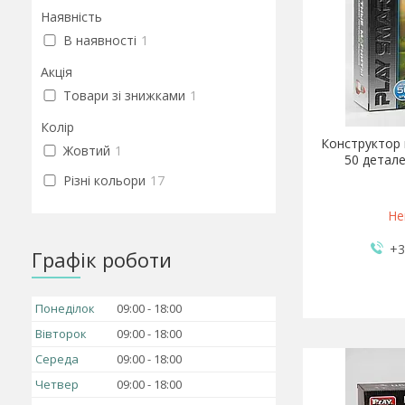
Наявність
В наявності
1
Акція
Товари зі знижками
1
Колір
Конструктор 
Жовтий
1
50 детале
Різні кольори
17
Не
+3
Графік роботи
Понеділок
09:00
18:00
Вівторок
09:00
18:00
Середа
09:00
18:00
Четвер
09:00
18:00