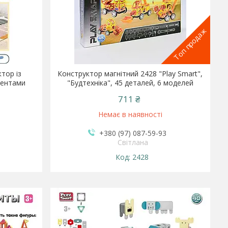
Топ продаж
тор із
Конструктор магнітний 2428 "Play Smart",
ментами
"Будтехніка", 45 деталей, 6 моделей
711 ₴
Немає в наявності
+380 (97) 087-59-93
Світлана
2428