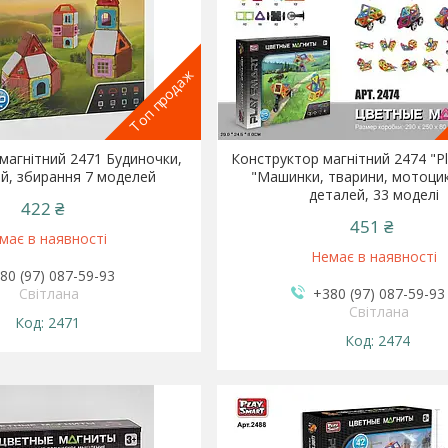
Топ продаж
магнітний 2471 Будиночки,
Конструктор магнітний 2474 "Pl
й, збирання 7 моделей
"Машинки, тварини, мотоцик
деталей, 33 моделі
422 ₴
451 ₴
має в наявності
Немає в наявності
80 (97) 087-59-93
Світлана
+380 (97) 087-59-93
Світлана
2471
2474