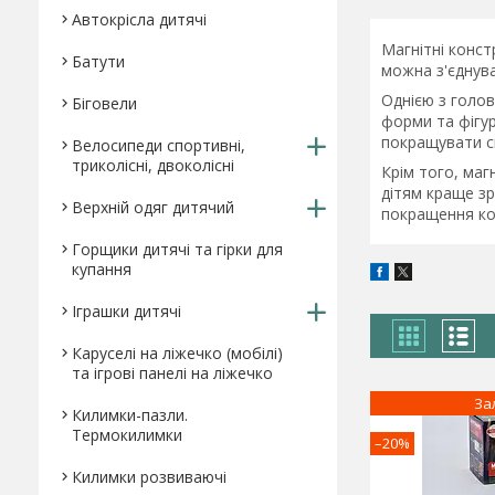
Автокрісла дитячі
Магнітні конст
Батути
можна з'єднува
Однією з голов
Біговели
форми та фігур
покращувати св
Велосипеди спортивні,
триколісні, двоколісні
Крім того, маг
дітям краще зр
Верхній одяг дитячий
покращення ко
Горщики дитячі та гірки для
купання
Іграшки дитячі
Каруселі на ліжечко (мобілі)
та ігрові панелі на ліжечко
За
Килимки-пазли.
Термокилимки
–20%
Килимки розвиваючі