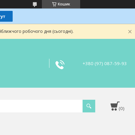
Кошик
йближчого робочого дня (сьогодні).
+380 (97) 087-59-93