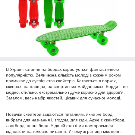
В Україні катання на бордах користується фантастичною
популярністю. Величезна кількість молоді з кожним роком
примикає до суспільства скейтерів. Катаються в парках,
скверах, на площах, на спортивних майданчиках. Борди – це
модно, стильно, екстремально і дуже корисно для здоров'я.
Загалом, весь набір якостей, цікавих для сучасної молоді.
Новачки скейтери задаються питанням, який же борд
вибрати для навчання і, згодом, для їзди. Адже є скейтборд,
лонгборд, пенні борд. У даній статті ми постараємося
відповісти на головне питання. У чому ж різниця між пенні