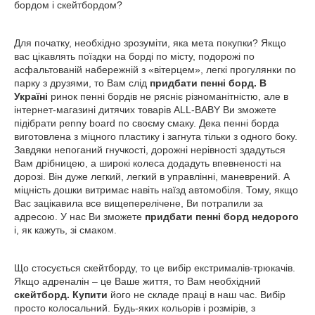
бордом і скейтбордом?
Для початку, необхідно зрозуміти, яка мета покупки? Якщо
вас цікавлять поїздки на борді по місту, подорожі по
асфальтованій набережній з «вітерцем», легкі прогулянки по
парку з друзями, то Вам слід
придбати пенні борд. В
Україні
ринок пенні бордів не рясніє різноманітністю, але в
інтернет-магазині дитячих товарів
ALL
-
BABY
Ви зможете
підібрати
penny
board
по своєму смаку. Дека пенні борда
виготовлена з міцного пластику і загнута тільки з одного боку.
Завдяки непоганий гнучкості, дорожні нерівності здадуться
Вам дрібницею, а широкі колеса додадуть впевненості на
дорозі. Він дуже легкий, легкий в управлінні, маневрений. А
міцність дошки витримає навіть наїзд автомобіля. Тому, якщо
Вас зацікавила все вищеперелічене, Ви потрапили за
адресою. У нас Ви зможете
придбати пенні борд недорого
і, як кажуть, зі смаком.
Що стосується скейтборду, то це вибір екстрималів-трюкачів.
Якщо адреналін – це Ваше життя, то Вам необхідний
скейтборд. Купити
його не складе праці в наш час. Вибір
просто колосальний. Будь-яких кольорів і розмірів, з