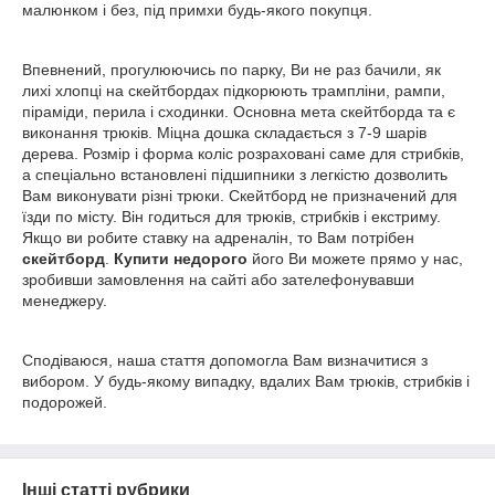
малюнком і без, під примхи будь-якого покупця.
Впевнений, прогулюючись по парку, Ви не раз бачили, як
лихі хлопці на скейтбордах підкорюють трампліни, рампи,
піраміди, перила і сходинки. Основна мета скейтборда та є
виконання трюків. Міцна дошка складається з 7-9 шарів
дерева. Розмір і форма коліс розраховані саме для стрибків,
а спеціально встановлені підшипники з легкістю дозволить
Вам виконувати різні трюки. Скейтборд не призначений для
їзди по місту. Він годиться для трюків, стрибків і екстриму.
Якщо ви робите ставку на адреналін, то Вам потрібен
скейтборд
.
Купити недорого
його Ви можете прямо у нас,
зробивши замовлення на сайті або зателефонувавши
менеджеру.
Сподіваюся, наша стаття допомогла Вам визначитися з
вибором. У будь-якому випадку, вдалих Вам трюків, стрибків і
подорожей.
Інші статті рубрики